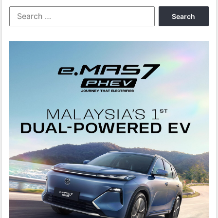
Search
for: