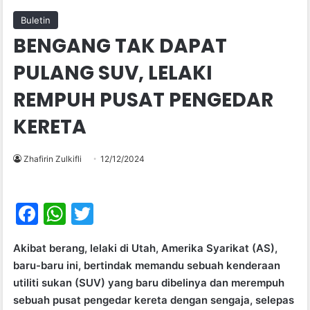
Buletin
BENGANG TAK DAPAT
PULANG SUV, LELAKI
REMPUH PUSAT PENGEDAR
KERETA
Zhafirin Zulkifli
12/12/2024
F
W
T
a
h
w
Akibat berang, lelaki di Utah, Amerika Syarikat (AS),
c
at
itt
baru-baru ini, bertindak memandu sebuah kenderaan
e
s
er
utiliti sukan (SUV) yang baru dibelinya dan merempuh
b
A
sebuah pusat pengedar kereta dengan sengaja, selepas