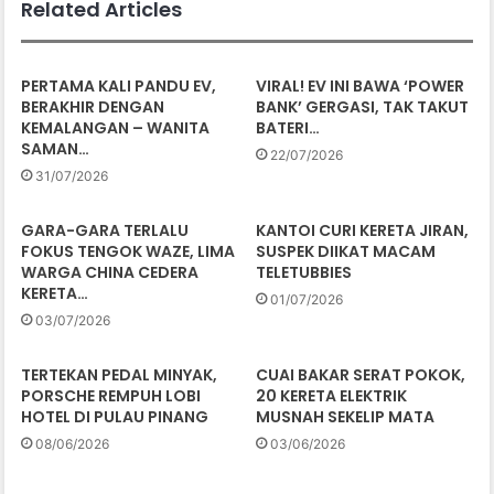
Related Articles
PERTAMA KALI PANDU EV,
VIRAL! EV INI BAWA ‘POWER
BERAKHIR DENGAN
BANK’ GERGASI, TAK TAKUT
KEMALANGAN – WANITA
BATERI…
SAMAN…
22/07/2026
31/07/2026
GARA-GARA TERLALU
KANTOI CURI KERETA JIRAN,
FOKUS TENGOK WAZE, LIMA
SUSPEK DIIKAT MACAM
WARGA CHINA CEDERA
TELETUBBIES
KERETA…
01/07/2026
03/07/2026
TERTEKAN PEDAL MINYAK,
CUAI BAKAR SERAT POKOK,
PORSCHE REMPUH LOBI
20 KERETA ELEKTRIK
HOTEL DI PULAU PINANG
MUSNAH SEKELIP MATA
08/06/2026
03/06/2026