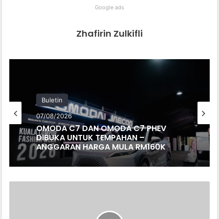
Google ads
Zhafirin Zulkifli
Buletin
07/08/2026
OMODA C7 DAN OMODA C7 PHEV
DIBUKA UNTUK TEMPAHAN –
ANGGARAN HARGA MULA RM160K
TERKINI:
ZONTES
368G
ADV