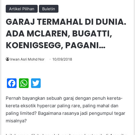
Artikel Pilihan
Buletin
GARAJ TERMAHAL DI DUNIA.
ADA MCLAREN, BUGATTI,
KOENIGSEGG, PAGANI…
Irwan Asri Mohd Nor
10/09/2018
F
W
T
a
h
w
Pernah bayangkan sebuah garaj dengan penuh kereta-
c
at
itt
kereta eksotik hypercar paling rare, paling mahal dan
e
s
er
paling limited? Bagaimana rasanya jadi pengumpul tegar
b
A
misalnya?
o
p