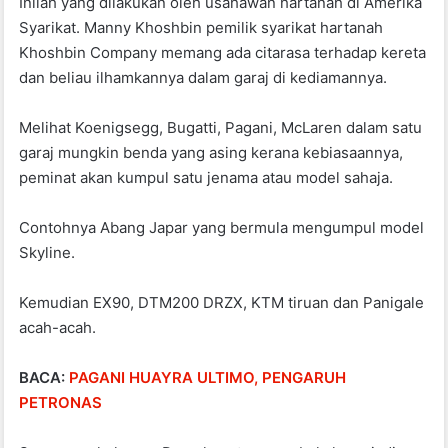
Inilah yang dilakukan oleh usahawan hartanah di Amerika
o
p
Syarikat.
Manny Khoshbin pemilik syarikat hartanah
k
Khoshbin Company memang ada citarasa terhadap kereta
dan beliau ilhamkannya dalam garaj di kediamannya.
Melihat
Koenigsegg, Bugatti, Pagani, McLaren dalam satu
garaj mungkin benda yang asing kerana kebiasaannya,
peminat akan kumpul satu jenama atau model sahaja.
Contohnya Abang Japar yang bermula mengumpul model
Skyline.
Kemudian EX90, DTM200 DRZX, KTM tiruan dan Panigale
acah-acah.
BACA:
PAGANI HUAYRA ULTIMO, PENGARUH
PETRONAS