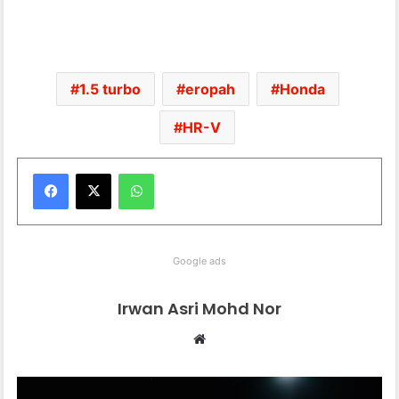
1.5 turbo
eropah
Honda
HR-V
WhatsApp
Google ads
Irwan Asri Mohd Nor
We
bsi
te