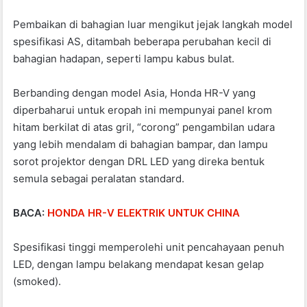
o
p
Pembaikan di bahagian luar mengikut jejak langkah model
o
p
spesifikasi AS, ditambah beberapa perubahan kecil di
k
bahagian hadapan, seperti lampu kabus bulat.
Berbanding dengan model Asia, Honda HR-V yang
diperbaharui untuk eropah ini mempunyai panel krom
hitam berkilat di atas gril, “corong” pengambilan udara
yang lebih mendalam di bahagian bampar, dan lampu
sorot projektor dengan DRL LED yang direka bentuk
semula sebagai peralatan standard.
BACA:
HONDA HR-V ELEKTRIK UNTUK CHINA
Spesifikasi tinggi memperolehi unit pencahayaan penuh
LED, dengan lampu belakang mendapat kesan gelap
(smoked).