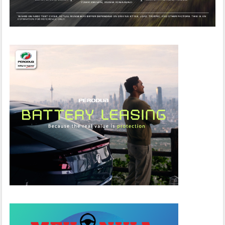
D
S
T
E
W
A
R
T
A
K
A
N
D
I
L
E
L
O
N
G
–
J