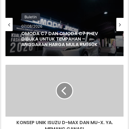
Buletin
07/08/2026
OMODA C7 DAN OMODA C7 PHEV
DIBUKA UNTUK TEMPAHAN –
ANGGARAN HARGA MULA RM160K
K
O
N
S
E
P
U
N
I
KONSEP UNIK ISUZU D-MAX DAN MU-X. YA.
K
MEMANG GANAS!
I