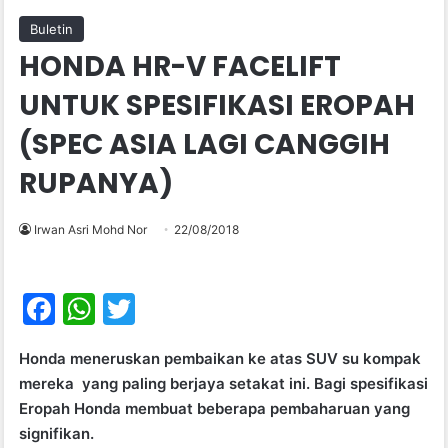
Buletin
HONDA HR-V FACELIFT
UNTUK SPESIFIKASI EROPAH
(SPEC ASIA LAGI CANGGIH
RUPANYA)
Irwan Asri Mohd Nor
22/08/2018
F
W
T
a
h
w
Honda meneruskan pembaikan ke atas SUV su kompak
c
at
itt
mereka yang paling berjaya setakat ini. Bagi spesifikasi
e
s
er
Eropah Honda membuat beberapa pembaharuan yang
b
A
signifikan.