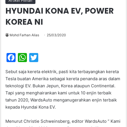
Artikel Pilihan
HYUNDAI KONA EV, POWER
KOREA NI
Mohd Farhan Alias
25/03/2020
F
W
T
a
h
w
Sebut saja kereta elektrik, pasti kita terbayangkan kereta
c
at
itt
Tesla buatan Amerika sebagai kereta penanda aras dalam
e
s
er
teknologi EV. Bukan Jepun, Korea ataupun Continental.
b
A
Tapi yang menghairankan kami untuk 10 enjin terbaik
tahun 2020, WardsAuto menganugerahkan enjin terbaik
o
p
kepada Hyundai Kona EV.
o
p
k
Menurut Christie Schweinsberg, editor WardsAuto ” Kami