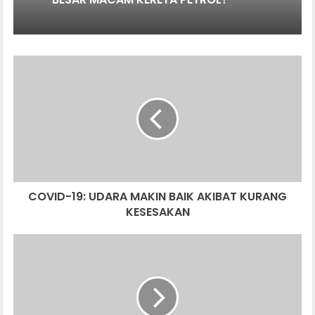
COVID-
19:
UDARA
MAKIN
BAIK
AKIBAT
KURANG
KESESAKAN
COVID-19: UDARA MAKIN BAIK AKIBAT KURANG
KESESAKAN
INGKAR
TINGGAL
DI
RUMAH,
PM
INDIA