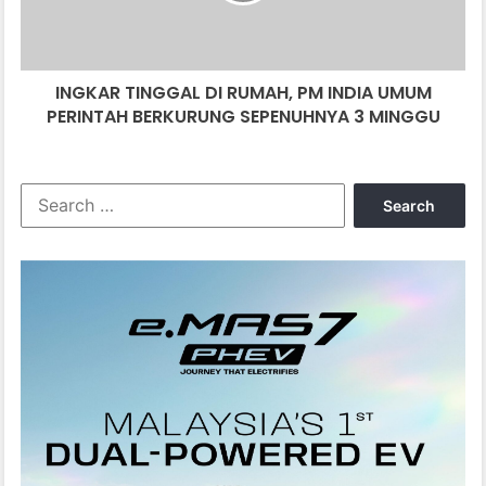
UMUM
PERINTAH
BERKURUNG
INGKAR TINGGAL DI RUMAH, PM INDIA UMUM
SEPENUHNYA
3
PERINTAH BERKURUNG SEPENUHNYA 3 MINGGU
MINGGU
Search
for: