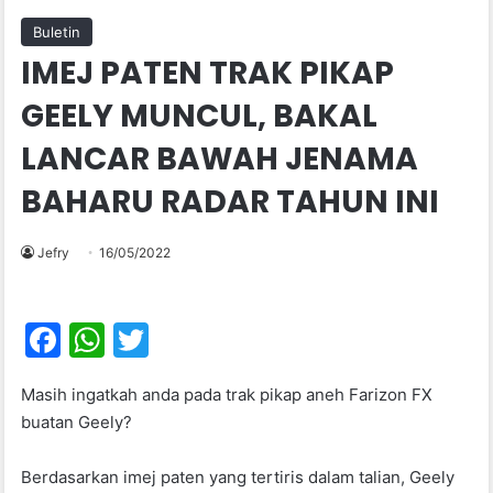
Buletin
IMEJ PATEN TRAK PIKAP
GEELY MUNCUL, BAKAL
LANCAR BAWAH JENAMA
BAHARU RADAR TAHUN INI
Jefry
16/05/2022
F
W
T
a
h
w
Masih ingatkah anda pada trak pikap aneh Farizon FX
c
at
itt
buatan Geely?
e
s
er
b
A
Berdasarkan imej paten yang tertiris dalam talian, Geely