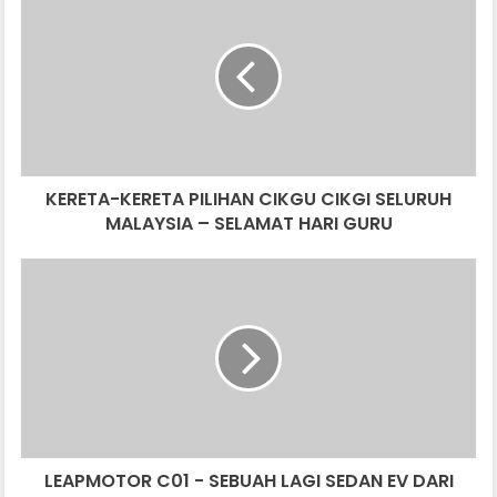
KERETA
PILIHAN
CIKGU
CIKGI
SELURUH
MALAYSIA
–
SELAMAT
KERETA-KERETA PILIHAN CIKGU CIKGI SELURUH
HARI
GURU
MALAYSIA – SELAMAT HARI GURU
LEAPMOTOR
C01
-
SEBUAH
LAGI
SEDAN
EV
DARI
NEGARA
LEAPMOTOR C01 - SEBUAH LAGI SEDAN EV DARI
CHINA,