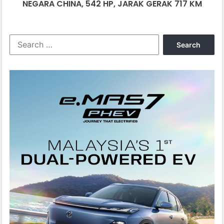
542
NEGARA CHINA, 542 HP, JARAK GERAK 717 KM
HP,
JARAK
GERAK
Search
717
for:
KM