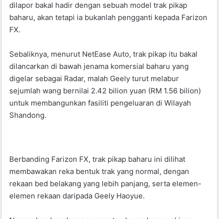
dilapor bakal hadir dengan sebuah model trak pikap
o
p
baharu, akan tetapi ia bukanlah pengganti kepada Farizon
o
p
FX.
k
Sebaliknya, menurut NetEase Auto, trak pikap itu bakal
dilancarkan di bawah jenama komersial baharu yang
digelar sebagai Radar, malah Geely turut melabur
sejumlah wang bernilai 2.42 bilion yuan (RM 1.56 bilion)
untuk membangunkan fasiliti pengeluaran di Wilayah
Shandong.
Berbanding Farizon FX, trak pikap baharu ini dilihat
membawakan reka bentuk trak yang normal, dengan
rekaan bed belakang yang lebih panjang, serta elemen-
elemen rekaan daripada Geely Haoyue.