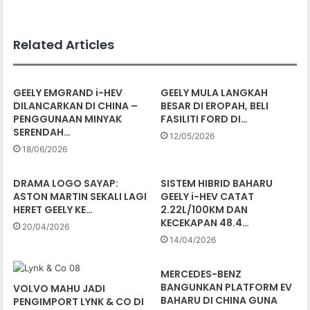
Related Articles
GEELY EMGRAND i-HEV
GEELY MULA LANGKAH
DILANCARKAN DI CHINA –
BESAR DI EROPAH, BELI
PENGGUNAAN MINYAK
FASILITI FORD DI…
SERENDAH…
12/05/2026
18/06/2026
DRAMA LOGO SAYAP:
SISTEM HIBRID BAHARU
ASTON MARTIN SEKALI LAGI
GEELY i-HEV CATAT
HERET GEELY KE…
2.22L/100KM DAN
KECEKAPAN 48.4…
20/04/2026
14/04/2026
MERCEDES-BENZ
BANGUNKAN PLATFORM EV
VOLVO MAHU JADI
BAHARU DI CHINA GUNA
PENGIMPORT LYNK & CO DI