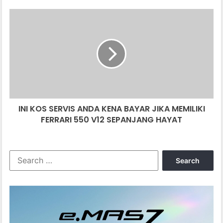
TENTANG
SAGA
INI
￼
KOS
SERVIS
ANDA
KENA
BAYAR
JIKA
MEMILIKI
FERRARI
INI KOS SERVIS ANDA KENA BAYAR JIKA MEMILIKI
550
V12
FERRARI 550 V12 SEPANJANG HAYAT
SEPANJANG
HAYAT
Search
for: