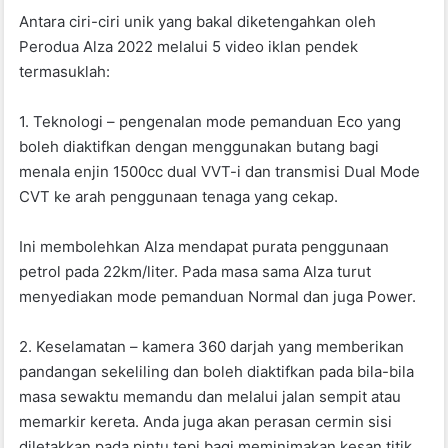
o
p
Antara ciri-ciri unik yang bakal diketengahkan oleh
k
Perodua Alza 2022 melalui 5 video iklan pendek
termasuklah:
1. Teknologi – pengenalan mode pemanduan Eco yang
boleh diaktifkan dengan menggunakan butang bagi
menala enjin 1500cc dual VVT-i dan transmisi Dual Mode
CVT ke arah penggunaan tenaga yang cekap.
Ini membolehkan Alza mendapat purata penggunaan
petrol pada 22km/liter. Pada masa sama Alza turut
menyediakan mode pemanduan Normal dan juga Power.
2. Keselamatan – kamera 360 darjah yang memberikan
pandangan sekeliling dan boleh diaktifkan pada bila-bila
masa sewaktu memandu dan melalui jalan sempit atau
memarkir kereta. Anda juga akan perasan cermin sisi
diletakkan pada pintu tepi bagi meminimakan kesan titik