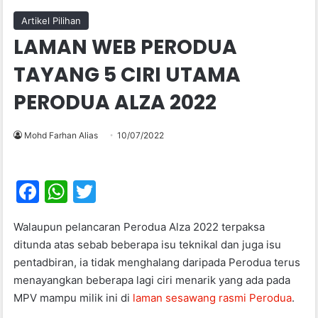
Artikel Pilihan
LAMAN WEB PERODUA
TAYANG 5 CIRI UTAMA
PERODUA ALZA 2022
Mohd Farhan Alias
10/07/2022
F
W
T
a
h
w
Walaupun pelancaran Perodua Alza 2022 terpaksa
c
at
itt
ditunda atas sebab beberapa isu teknikal dan juga isu
e
s
er
pentadbiran, ia tidak menghalang daripada Perodua terus
b
A
menayangkan beberapa lagi ciri menarik yang ada pada
MPV mampu milik ini di
o
p
laman sesawang rasmi Perodua
.