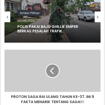
Artikel Pilihan
05/08/2026
POLIS PAKAI BAJU GHILLIE SNIPER
BERKAS PESALAH TRAFIK
PROTON
SAGA
RAI
ULANG
TAHUN
KE-
37.
INI
9
PROTON SAGA RAI ULANG TAHUN KE-37. INI 9
FAKTA
MENARIK
FAKTA MENARIK TENTANG SAGA￼