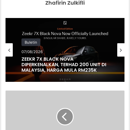
Zhafirin Zulkifli
Buletin
07/08/2026
ZEEKR 7X BLACK NOVA
DIPERKENALKAN, TERHAD 200 UNIT DI
MALAYSIA, HARGA MULA RM235K
TAK
PUAS
HATI
DENGAN
KEPUTUSAN
PEMERIKSAAN,
PELANGGAN