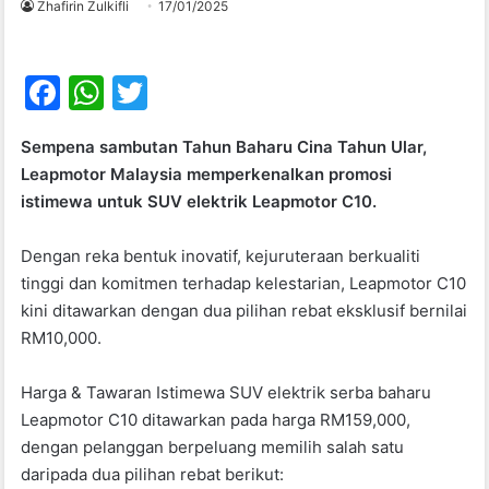
Zhafirin Zulkifli
17/01/2025
F
W
T
a
h
w
Sempena sambutan Tahun Baharu Cina Tahun Ular,
c
at
itt
Leapmotor Malaysia memperkenalkan promosi
e
s
er
istimewa untuk SUV elektrik Leapmotor C10.
b
A
Dengan reka bentuk inovatif, kejuruteraan berkualiti
o
p
tinggi dan komitmen terhadap kelestarian, Leapmotor C10
o
p
kini ditawarkan dengan dua pilihan rebat eksklusif bernilai
k
RM10,000.
Harga & Tawaran Istimewa SUV elektrik serba baharu
Leapmotor C10 ditawarkan pada harga RM159,000,
dengan pelanggan berpeluang memilih salah satu
daripada dua pilihan rebat berikut: