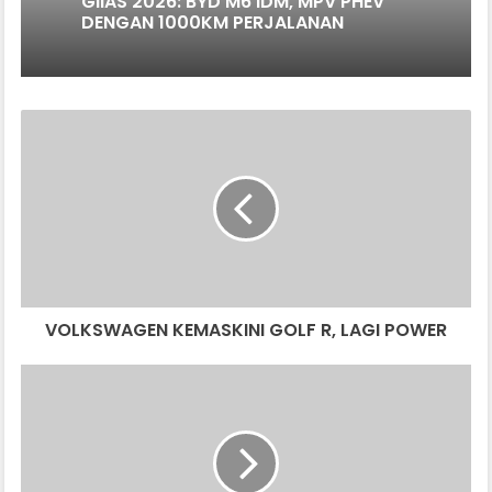
GIIAS 2026: BYD M6 iDM, MPV PHEV
DENGAN 1000KM PERJALANAN
VOLKSWAGEN
KEMASKINI
GOLF
R,
LAGI
POWER
VOLKSWAGEN KEMASKINI GOLF R, LAGI POWER
NISSAN
NOTE
AURA
2024
TAMPIL
GARANG!