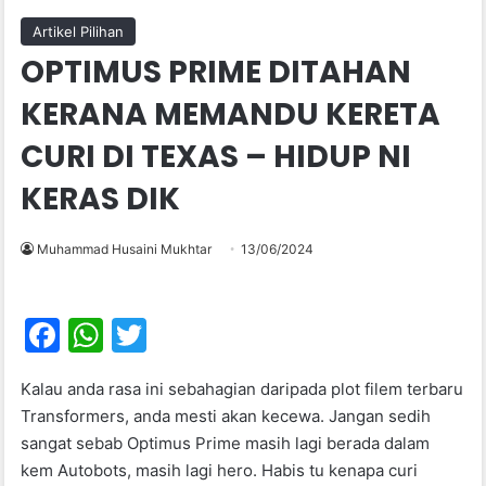
Artikel Pilihan
OPTIMUS PRIME DITAHAN
KERANA MEMANDU KERETA
CURI DI TEXAS – HIDUP NI
KERAS DIK
Muhammad Husaini Mukhtar
13/06/2024
F
W
T
a
h
w
Kalau anda rasa ini sebahagian daripada plot filem terbaru
c
at
itt
Transformers, anda mesti akan kecewa. Jangan sedih
e
s
er
sangat sebab Optimus Prime masih lagi berada dalam
b
A
kem Autobots, masih lagi hero. Habis tu kenapa curi