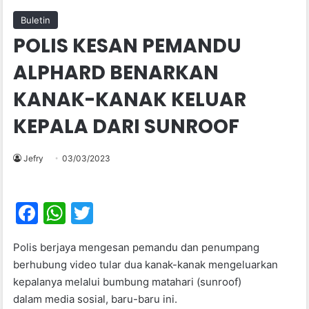
Buletin
POLIS KESAN PEMANDU
ALPHARD BENARKAN
KANAK-KANAK KELUAR
KEPALA DARI SUNROOF
Jefry
03/03/2023
F
W
T
a
h
w
Polis berjaya mengesan pemandu dan penumpang
c
at
itt
berhubung video tular dua kanak-kanak mengeluarkan
e
s
er
kepalanya melalui bumbung matahari (sunroof)
b
A
dalam media sosial, baru-baru ini.