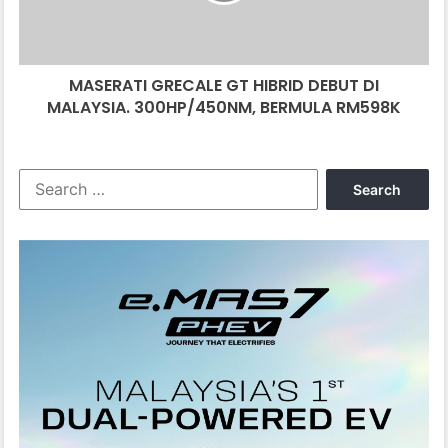
MALAYSIA.
300HP/450NM,
BERMULA
MASERATI GRECALE GT HIBRID DEBUT DI
RM598K
MALAYSIA. 300HP/450NM, BERMULA RM598K
Search
for: