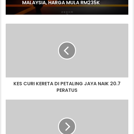
MALAYSIA, HARGA MULA RM235K
KES
CURI
KERETA
DI
PETALING
JAYA
NAIK
20.7
PERATUS
KES CURI KERETA DI PETALING JAYA NAIK 20.7
PERATUS
MASERATI
GRECALE
GT
HIBRID
DEBUT
DI