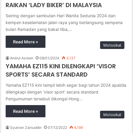
RAIKAN ‘LADY BIKER’ DI MALAYSIA
Seiring dengan sambutan Hari Wanita Sedunia 2024 dan
kempen keselamatan jalan raya yang berlangsung sempena
bulan Ramadan yang bakal tiba,…
Read More »
Motosikal
Amirul Azreen
08/01/2024
3,137
YAMAHA EZ115 KINI DILENGKAPI ‘VISOR
SPORTS’ SECARA STANDARD
Yamaha EZ115 kini tampil lebih segar bagi tahun 2024 apabila
dilengkapi dengan ‘visor sport’ secara standard.
Pengumuman tersebut dikongsi Hong…
Read More »
Motosikal
Syukran Zainuddin
07/12/2022
4,199