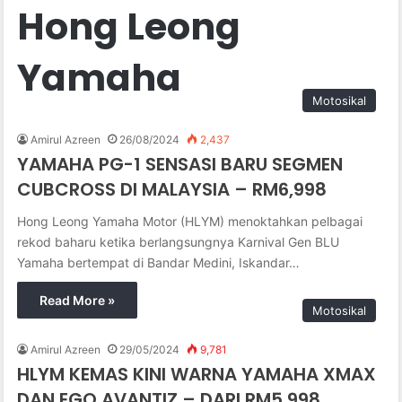
Hong Leong
Yamaha
Motosikal
Amirul Azreen
26/08/2024
2,437
YAMAHA PG-1 SENSASI BARU SEGMEN
CUBCROSS DI MALAYSIA – RM6,998
Hong Leong Yamaha Motor (HLYM) menoktahkan pelbagai
rekod baharu ketika berlangsungnya Karnival Gen BLU
Yamaha bertempat di Bandar Medini, Iskandar…
Read More »
Motosikal
Amirul Azreen
29/05/2024
9,781
HLYM KEMAS KINI WARNA YAMAHA XMAX
DAN EGO AVANTIZ – DARI RM5,998