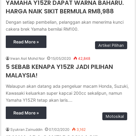
YAMAHA Y15ZR DAPAT WARNA BAHARU.
HARGA NAIK SIKIT BERMULA RM8,988
Dengan setiap pembelian, pelanggan akan menerima kunci
cakera brek Yamaha bernilai RM100.
Read More »
Artikel Pilihan
Irwan Asri Mohd Nor
15/05/2020
42,848
5 SEBAB KENAPA Y15ZR JADI PILIHAN
MALAYSIA!
Walaupun akan datang ada pengeluar macam Honda, Suzuki,
Kawasaki keluarkan super kapcai 200cc sekalipun, namun
Yamaha Y15ZR tetap akan laris.…
Read More »
Motosikal
Syukran Zainuddin
07/02/2020
3,162