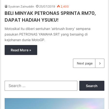
Syukran Zainuddin
25/07/2019
2,400
BELI MINYAK PETRONAS SPRINTA RM70,
DAPAT HADIAH YSUKU!
Motosikal itu diberi sentuhan ‘airbrush livery’ sempena
pasukan PETRONAS YAMAHA SRT yang bersaing di
kejohanan dunia MotoGP.
Read More »
Next page
S
e
a
r
c
h