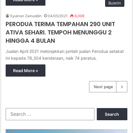
Buletin
Syukran Zainuddin
04/05/2021
6,006
PERODUA TERIMA TEMPAHAN 290 UNIT
ATIVA SEHARI. TEMPOH MENUNGGU 2
HINGGA 4 BULAN
Jualan April 2021 melonjakkan jumlah jualan Perodua setakat
ini kepada 78,304 kenderaan, naik 74 peratus.
Read More »
Next page
S
e
a
r