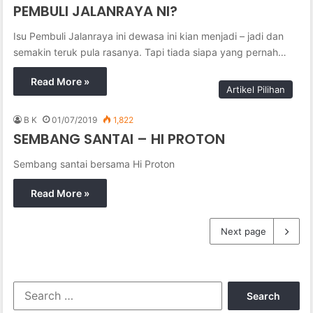
PEMBULI JALANRAYA NI?
Isu Pembuli Jalanraya ini dewasa ini kian menjadi – jadi dan
semakin teruk pula rasanya. Tapi tiada siapa yang pernah…
Read More »
Artikel Pilihan
B K
01/07/2019
1,822
SEMBANG SANTAI – HI PROTON
Sembang santai bersama Hi Proton
Read More »
Next page
S
e