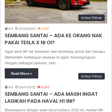
Artikel Pilihan
B K
30/08/2022
1,206
SEMBANG SANTAI – ADA KE ORANG NAK
PAKAI TESLA X NI OI?
Agak lama BK tak bawakan sesi sembang santai dan merapu.
Maklumlah, kehidupan dewasa ini agak menengangkan
dengan pelbagai perkara. Jadi…
Read More »
Artikel Pilihan
B K
04/01/2022
6,330
SEMBANG SANTAI – ADA MASIH INGAT
LAGIKAH PADA HAVAL H1 INI?
Bersempena dengan awal tahun baharu 2022 ini, marilah BK