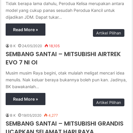
Tidak berapa lama dahulu, Perodua Kelisa merupakan antara
model yang cukup panas sesudah Perodua Kancil untuk
dijadikan JDM. Dapat tukar…
Read More »
Artikel Pilihan
B K
24/05/2020
18,105
SEMBANG SANTAI – MITSUBISHI AIRTREK
EVO 7 NI OI
Musim musim Raya begini, otak mulalah meligat mencari idea
menulis. Nak keluar beraya bukannya boleh pun kan. Jadinya,
BK bawakanlah…
Read More »
Artikel Pilihan
B K
19/05/2020
4,277
SEMBANG SANTAI – MITSUBISHI GRANDIS
UCAPKAN SELAMAT HARI RAYA