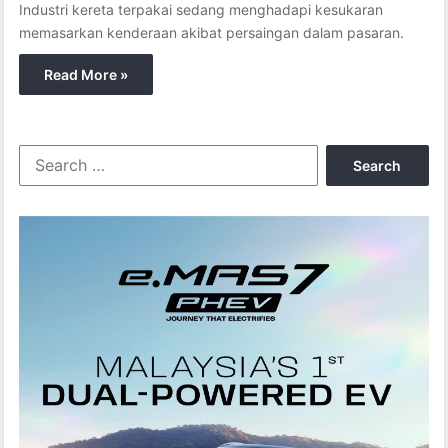
Industri kereta terpakai sedang menghadapi kesukaran
memasarkan kenderaan akibat persaingan dalam pasaran.
Read More »
S
e
a
r
c
h
f
o
r
: