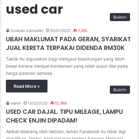
used car
Buletin
Syukran Zainuddin
30/01/2022
7,295
UBAH MAKLUMAT PADA GERAN, SYARIKAT
JUAL KERETA TERPAKAI DIDENDA RM30K
Taktik itu digunakan bagi mengaut keuntungan yang lebih
besar kerana menjual kenderaan yang telah susut nilai pada
harga pasaran semasa.
Read More »
Buletin
admin
13/12/2020
52,969
USED CAR DAJAL. TIPU MILEAGE, LAMPU
CHECK ENJIN DIPADAM!
Akibat diserang oleh netizen, laman Facebook itu tidak lagi
diaktifkan. Tetapi, hasil siasatan tentera bawang Malaysia,