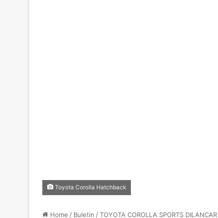
Toyota Corolla Hatchback
Home
/
Buletin
/
TOYOTA COROLLA SPORTS DILANCAR D