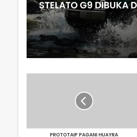
STELATO G9 DIBUKA D
CHINA, SUV LASAK EL
DENGAN KUASA 586H
HARGA MULA RM266
P
R
O
T
O
T
A
I
P
PROTOTAIP PAGANI HUAYRA
P