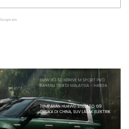
SANGGUP BELI MOTOSIKAL, ALAT
GANTI SELUDUP DEMI SERTAI RXZ
MEMBERS
Google ads
DONGFENG NISSAN DEDAH NX7
BAHARU, SUV DENGAN TEKNOLOGI
LIDAR
PASARAN EV CHINA MULA PERLAHAN,
JUALAN SUSUT 14 PERATUS
BMW IX3 50 XDRIVE M SPORT PRO
BAHARU TIBA DI MALAYSIA – HARGA
MULA RM399K
TEMPAHAN HUAWEI STELATO G9
DIBUKA DI CHINA, SUV LASAK ELEKTRIK
DENGAN KUASA 586HP, HARGA MULA
RM266K