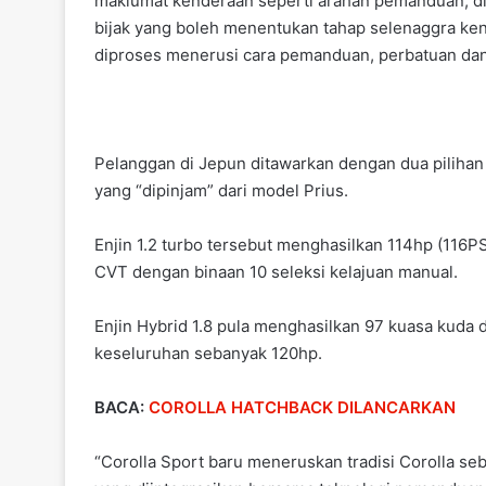
maklumat kenderaan seperti arahan pemanduan, di
bijak yang boleh menentukan tahap selenaggra ke
diproses menerusi cara pemanduan, perbatuan dan
Pelanggan di Jepun ditawarkan dengan dua pilihan enj
yang “dipinjam” dari model Prius.
Enjin 1.2 turbo tersebut menghasilkan 114hp (116
CVT dengan binaan 10 seleksi kelajuan manual.
Enjin Hybrid 1.8 pula menghasilkan 97 kuasa kuda
keseluruhan sebanyak 120hp.
BACA:
COROLLA HATCHBACK DILANCARKAN
“Corolla Sport baru meneruskan tradisi Corolla se