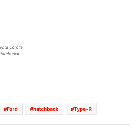
INDONESIA!
DJI LANCAR MIC MINI 2S UNTUK
PASARAN MALAYSIA – HARGA MULA
RM419
yota Corolla
Hatchback
NISSAN KICKS e-POWER DISERAHKAN
KEPADA PDRM UNTUK PENILAIAN
OPERASI
PENERBANGAN DARI KUALA LUMPUR KE
KOCHI BERTUKAR CEMAS,
PENUMPANG CUBA BUKA PINTU
PESAWAT
Ford
hatchback
Type-R
HONDA UBAH STRATEGI, PILIH TATA
UNTUK PLATFORM GENERASI BAHARU