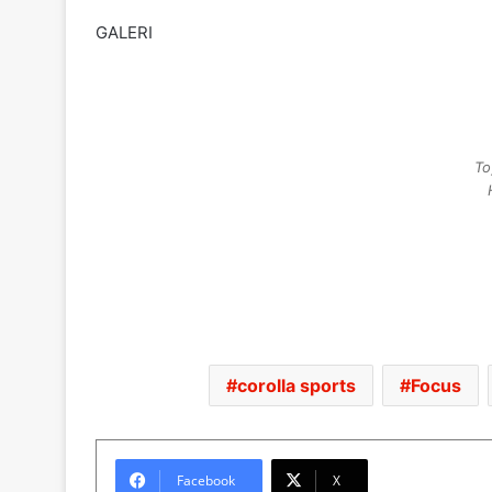
GALERI
To
corolla sports
Focus
Facebook
X