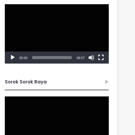
Video
Player
00:00
06:57
Sorok Sorok Raya
Video
Player