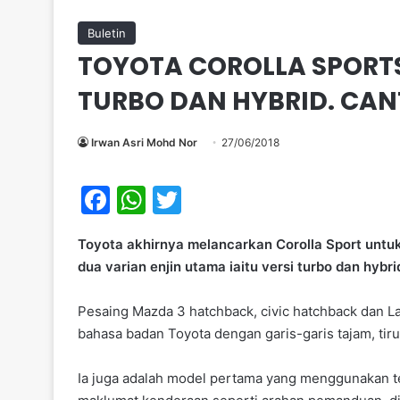
Buletin
TOYOTA COROLLA SPORTS
TURBO DAN HYBRID. CAN
Irwan Asri Mohd Nor
27/06/2018
F
W
T
a
h
w
Toyota akhirnya melancarkan Corolla Sport untu
c
at
itt
dua varian enjin utama iaitu versi turbo dan hybrid
e
s
er
b
A
Pesaing Mazda 3 hatchback, civic hatchback dan L
bahasa badan Toyota dengan garis-garis tajam, tiru
o
p
o
p
Ia juga adalah model pertama yang menggunakan 
k