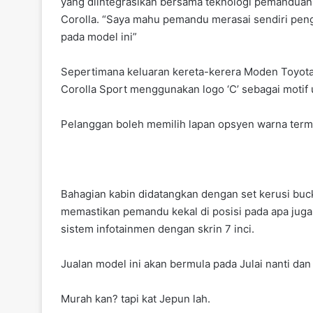
yang diintegrasikan bersama teknologi pemanduan m
Corolla. “Saya mahu pemandu merasai sendiri peng
pada model ini”
Sepertimana keluaran kereta-kerera Moden Toyota
Corolla Sport menggunakan logo ‘C’ sebagai motif 
Pelanggan boleh memilih lapan opsyen warna term
Bahagian kabin didatangkan dengan set kerusi buc
memastikan pemandu kekal di posisi pada apa juga
sistem infotainmen dengan skrin 7 inci.
Jualan model ini akan bermula pada Julai nanti d
Murah kan? tapi kat Jepun lah.