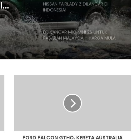
I
NISSAN FAIRLADY Z DILANCAR DI
INDONESIA!
EKTRIK
P,
DJI LANCAR MIC MINI 2S UNTUK
K
PASARAN MALAYSIA – HARGA MULA
RM419
NISSAN KICKS e-POWER DISERAHKAN
KEPADA PDRM UNTUK PENILAIAN
OPERASI
F
O
PENERBANGAN DARI KUALA LUMPUR KE
R
KOCHI BERTUKAR CEMAS,
D
PENUMPANG CUBA BUKA PINTU
F
PESAWAT
A
HONDA UBAH STRATEGI, PILIH TATA
L
UNTUK PLATFORM GENERASI BAHARU
C
O
FORD FALCON GTHO. KERETA AUSTRALIA
N