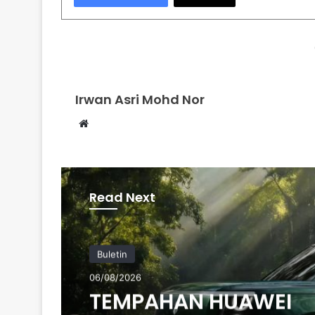
Irwan Asri Mohd Nor
We
bsi
te
Read Next
Buletin
06/08/2026
TEMPAHAN HUAWEI