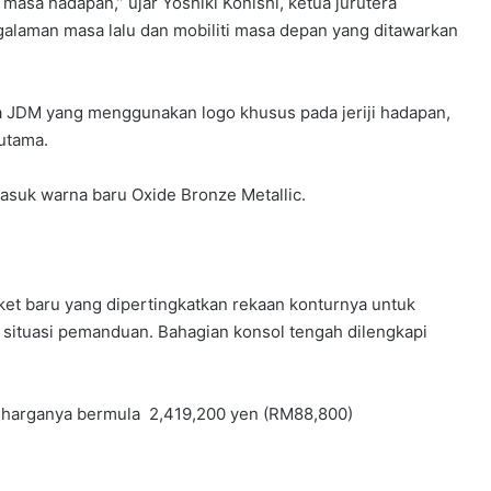
asa hadapan,” ujar Yoshiki Konishi, ketua jurutera
alaman masa lalu dan mobiliti masa depan yang ditawarkan
 JDM yang menggunakan logo khusus pada jeriji hadapan,
utama.
asuk warna baru Oxide Bronze Metallic.
BMW IX3 50 XDRIVE M SPORT PRO
ket baru yang dipertingkatkan rekaan konturnya untuk
BAHARU TIBA DI MALAYSIA – HARGA
 situasi pemanduan. Bahagian konsol tengah dilengkapi
MULA RM399K
TEMPAHAN HUAWEI STELATO G9
DIBUKA DI CHINA, SUV LASAK ELEKTRIK
an harganya bermula 2,419,200 yen (RM88,800)
DENGAN KUASA 586HP, HARGA MULA
RM266K
NISSAN FAIRLADY Z DILANCAR DI