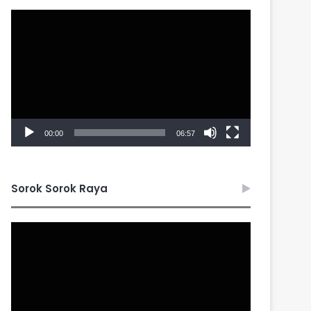
Video
Player
00:00
06:57
Sorok Sorok Raya
Video
Player