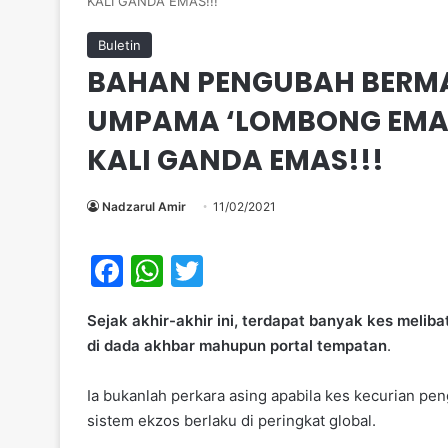
KALI GANDA EMAS!!!
Buletin
BAHAN PENGUBAH BERMA
UMPAMA ‘LOMBONG EMAS’
KALI GANDA EMAS!!!
Nadzarul Amir
11/02/2021
F
W
T
a
h
w
Sejak akhir-akhir ini, terdapat banyak kes meli
c
at
itt
di dada akhbar mahupun portal tempatan
.
e
s
er
b
A
Ia bukanlah perkara asing apabila kes kecurian pe
sistem ekzos berlaku di peringkat global.
o
p