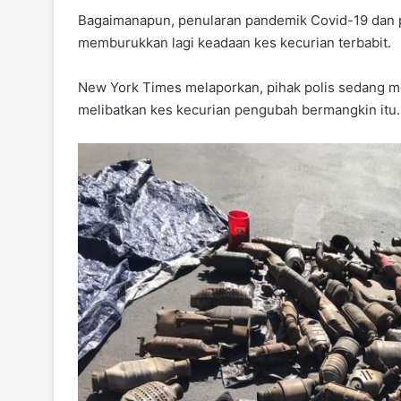
o
p
Bagaimanapun, penularan pandemik Covid-19 dan 
k
memburukkan lagi keadaan kes kecurian terbabit.
New York Times melaporkan, pihak polis sedang me
melibatkan kes kecurian pengubah bermangkin itu.