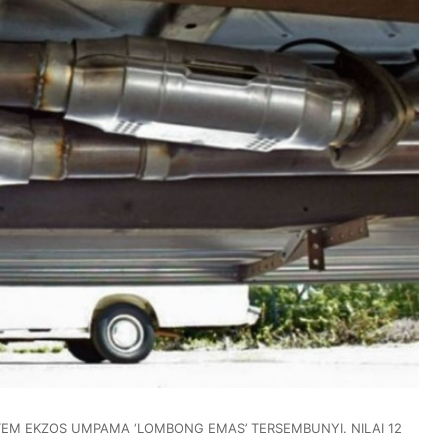
EM EKZOS UMPAMA ‘LOMBONG EMAS’ TERSEMBUNYI. NILAI 12