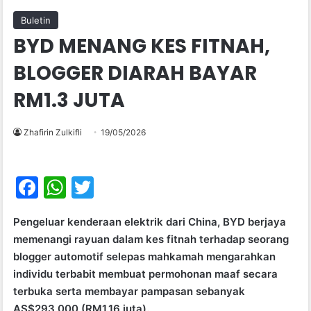
Buletin
BYD MENANG KES FITNAH,
BLOGGER DIARAH BAYAR
RM1.3 JUTA
Zhafirin Zulkifli
19/05/2026
F
W
T
a
h
w
Pengeluar kenderaan elektrik dari China, BYD berjaya
c
at
itt
memenangi rayuan dalam kes fitnah terhadap seorang
e
s
er
blogger automotif selepas mahkamah mengarahkan
b
A
individu terbabit membuat permohonan maaf secara
terbuka serta membayar pampasan sebanyak
o
p
AS$293,000 (RM1.16 juta).