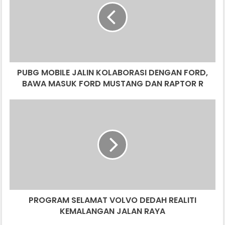
KOLABORASI
DENGAN
FORD,
BAWA
MASUK
FORD
PUBG MOBILE JALIN KOLABORASI DENGAN FORD,
MUSTANG
DAN
BAWA MASUK FORD MUSTANG DAN RAPTOR R
RAPTOR
R
PROGRAM
SELAMAT
VOLVO
DEDAH
REALITI
KEMALANGAN
JALAN
RAYA
PROGRAM SELAMAT VOLVO DEDAH REALITI
KEMALANGAN JALAN RAYA