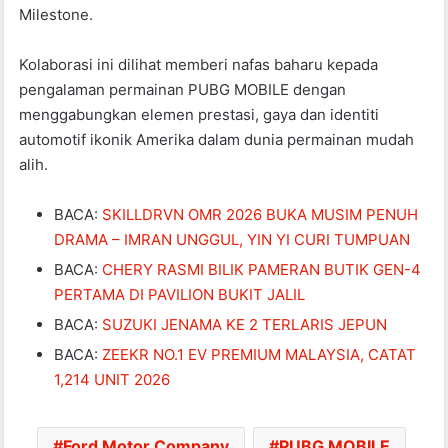
Milestone.
Kolaborasi ini dilihat memberi nafas baharu kepada
pengalaman permainan PUBG MOBILE dengan
menggabungkan elemen prestasi, gaya dan identiti
automotif ikonik Amerika dalam dunia permainan mudah
alih.
BACA:
SKILLDRVN OMR 2026 BUKA MUSIM PENUH
DRAMA – IMRAN UNGGUL, YIN YI CURI TUMPUAN
BACA:
CHERY RASMI BILIK PAMERAN BUTIK GEN-4
PERTAMA DI PAVILION BUKIT JALIL
BACA:
SUZUKI JENAMA KE 2 TERLARIS JEPUN
BACA:
ZEEKR NO.1 EV PREMIUM MALAYSIA, CATAT
1,214 UNIT 2026
Ford Motor Company
PUBG MOBILE