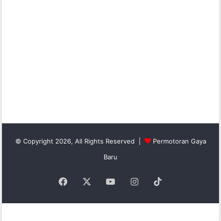
© Copyright 2026, All Rights Reserved |
Permotoran Gaya
Baru
Facebook
X
YouTube
Instagram
TikTok