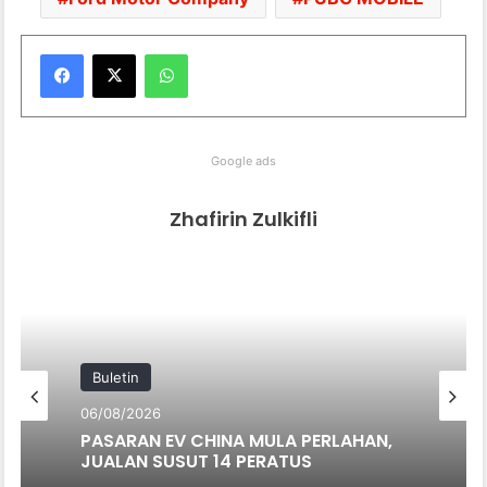
WhatsApp
Google ads
Zhafirin Zulkifli
Buletin
06/08/2026
PASARAN EV CHINA MULA PERLAHAN,
JUALAN SUSUT 14 PERATUS