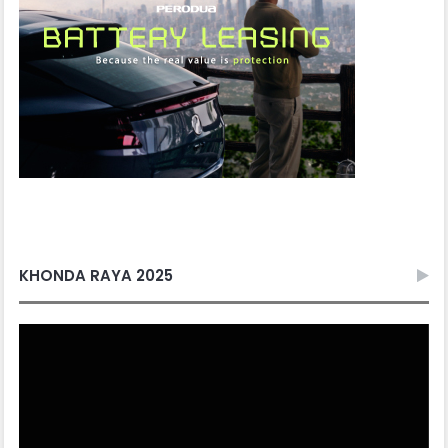
KHONDA RAYA 2025
Video
Player