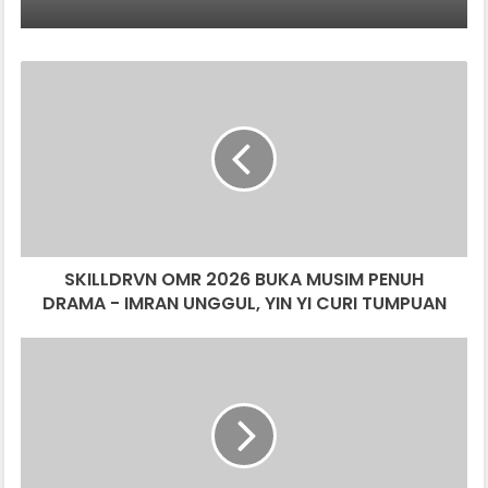
SKILLDRVN
OMR
2026
BUKA
MUSIM
PENUH
DRAMA
-
IMRAN
SKILLDRVN OMR 2026 BUKA MUSIM PENUH
UNGGUL,
YIN
DRAMA - IMRAN UNGGUL, YIN YI CURI TUMPUAN
YI
CURI
BYD
TUMPUAN
MENANG
KES
FITNAH,
BLOGGER
DIARAH
BAYAR