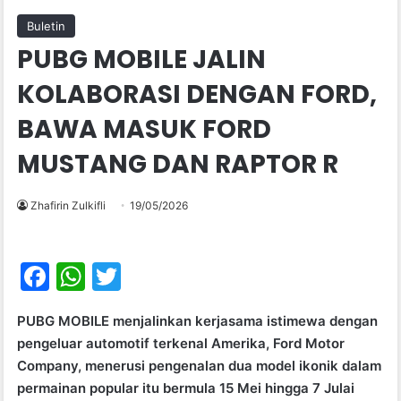
Buletin
PUBG MOBILE JALIN
KOLABORASI DENGAN FORD,
BAWA MASUK FORD
MUSTANG DAN RAPTOR R
Zhafirin Zulkifli
19/05/2026
F
W
T
a
h
w
PUBG MOBILE menjalinkan kerjasama istimewa dengan
c
at
itt
pengeluar automotif terkenal Amerika, Ford Motor
e
s
er
Company, menerusi pengenalan dua model ikonik dalam
b
A
permainan popular itu bermula 15 Mei hingga 7 Julai