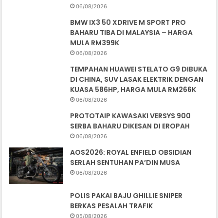
06/08/2026
BMW IX3 50 XDRIVE M SPORT PRO
BAHARU TIBA DI MALAYSIA – HARGA
MULA RM399K
06/08/2026
TEMPAHAN HUAWEI STELATO G9 DIBUKA
DI CHINA, SUV LASAK ELEKTRIK DENGAN
KUASA 586HP, HARGA MULA RM266K
06/08/2026
PROTOTAIP KAWASAKI VERSYS 900
SERBA BAHARU DIKESAN DI EROPAH
06/08/2026
AOS2026: ROYAL ENFIELD OBSIDIAN
SERLAH SENTUHAN PA’DIN MUSA
06/08/2026
POLIS PAKAI BAJU GHILLIE SNIPER
BERKAS PESALAH TRAFIK
05/08/2026