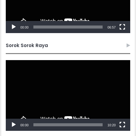
00:00
06:57
Sorok Sorok Raya
Video
Player
00:00
10:20