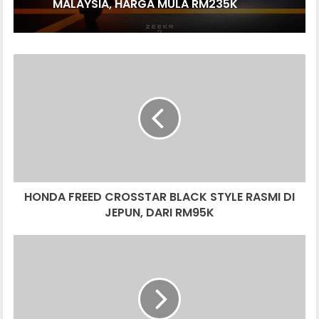
MALAYSIA, HARGA MULA RM235K
HONDA
FREED
CROSSTAR
BLACK
STYLE
RASMI
DI
JEPUN,
DARI
HONDA FREED CROSSTAR BLACK STYLE RASMI DI
RM95K
JEPUN, DARI RM95K
LEXUS
TX
BAKAL
TIBA
DI
PASARAN