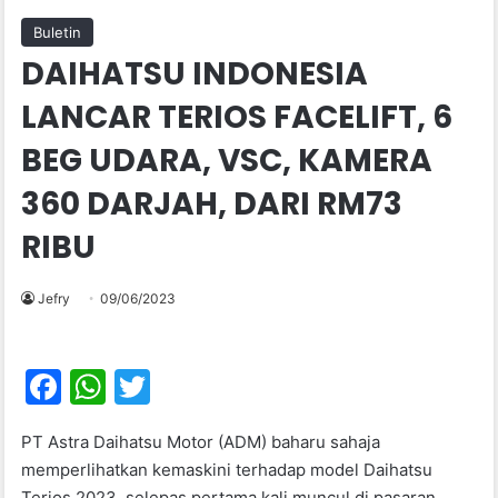
Buletin
DAIHATSU INDONESIA
LANCAR TERIOS FACELIFT, 6
BEG UDARA, VSC, KAMERA
360 DARJAH, DARI RM73
RIBU
Jefry
09/06/2023
F
W
T
a
h
w
PT Astra Daihatsu Motor (ADM) baharu sahaja
c
at
itt
memperlihatkan kemaskini terhadap model Daihatsu
e
s
er
Terios 2023, selepas pertama kali muncul di pasaran