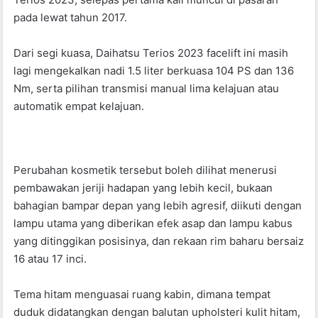
b
A
pada lewat tahun 2017.
o
p
Dari segi kuasa, Daihatsu Terios 2023 facelift ini masih
o
p
lagi mengekalkan nadi 1.5 liter berkuasa 104 PS dan 136
k
Nm, serta pilihan transmisi manual lima kelajuan atau
automatik empat kelajuan.
Perubahan kosmetik tersebut boleh dilihat menerusi
pembawakan jeriji hadapan yang lebih kecil, bukaan
bahagian bampar depan yang lebih agresif, diikuti dengan
lampu utama yang diberikan efek asap dan lampu kabus
yang ditinggikan posisinya, dan rekaan rim baharu bersaiz
16 atau 17 inci.
Tema hitam menguasai ruang kabin, dimana tempat
duduk didatangkan dengan balutan upholsteri kulit hitam,