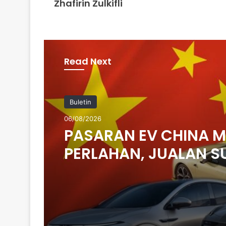
Zhafirin Zulkifli
Read Next
Buletin
06/08/2026
PASARAN EV CHINA 
PERLAHAN, JUALAN S
14 PERATUS