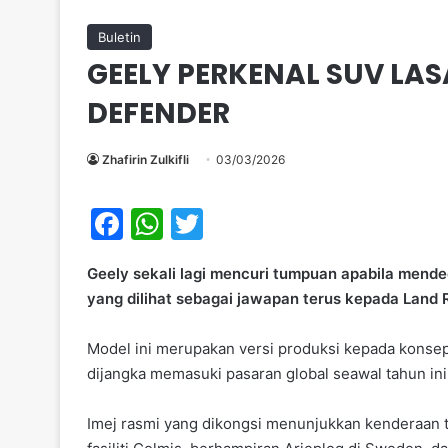
Buletin
GEELY PERKENAL SUV LAS
DEFENDER
Zhafirin Zulkifli
03/03/2026
F
W
T
a
h
w
Geely sekali lagi mencuri tumpuan apabila men
c
at
itt
yang dilihat sebagai jawapan terus kepada Land 
e
s
er
b
A
Model ini merupakan versi produksi kepada konsep 
dijangka memasuki pasaran global seawal tahun ini
o
p
o
p
Imej rasmi yang dikongsi menunjukkan kenderaan t
k