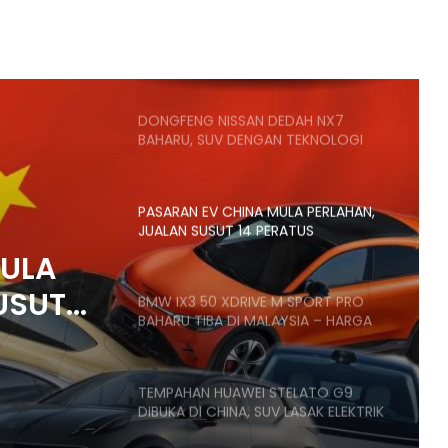
SANGGUP BELI MOTOSIKAL, ALAT
GANTI SELUDUP DEMI SERTAI RXZ
MEMBERS
DONGFENG NISSAN DEDAH NX7
BAHARU, SUV DENGAN TEKNOLOGI
LIDAR
PASARAN EV CHINA MULA PERLAHAN,
JUALAN SUSUT 14 PERATUS
MULA
USUT
BMW IX3 50 XDRIVE M SPORT PRO
BAHARU TIBA DI MALAYSIA – HARGA
MULA RM399K
TEMPAHAN HUAWEI STELATO G9
DIBUKA DI CHINA, SUV LASAK ELEKTRIK
DENGAN KUASA 586HP, HARGA MULA