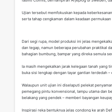
fasiliti Colmis, berhampiran Arjeplog di Sweden, d
Ujian tersebut memfokuskan kepada keberkesanan 
serta tahap cengkaman dalam keadaan permukaan li
Dari segi rupa, model produksi ini jelas mengekal
dan tegap, namun beberapa perubahan praktikal da
bahagian bumbung, bampar yang direka semula se
Ia masih mengekalkan jarak kelegaan tanah yang tin
buka sisi lengkap dengan tayar gantian terdedah – e
Walaupun unit ujian ini diselaputi pelekat penyama
pemegang pintu konvensional, lampu utama dan be
belakang yang pendek – memberi bayangan keupay
Inspirasi reka bentuknya jelas condong ke arah De