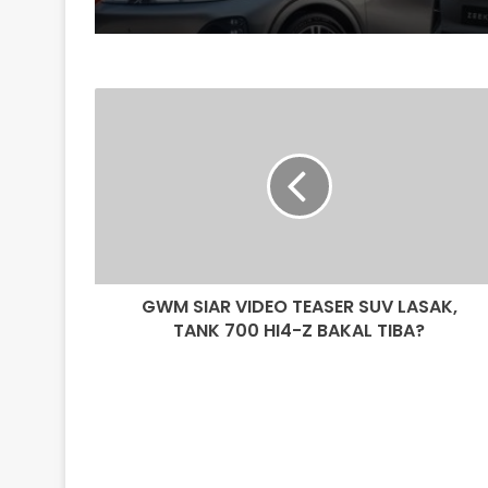
GWM
SIAR
VIDEO
TEASER
SUV
LASAK,
TANK
700
HI4-
GWM SIAR VIDEO TEASER SUV LASAK,
Z
BAKAL
TANK 700 HI4-Z BAKAL TIBA?
TIBA?