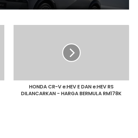
RM266K
NISSAN FAIRLADY Z DILANCAR DI
INDONESIA!
HONDA
CR-
DJI LANCAR MIC MINI 2S UNTUK
V
PASARAN MALAYSIA – HARGA MULA
e:HEV
RM419
E
DAN
NISSAN KICKS e-POWER DISERAHKAN
e:HEV
KEPADA PDRM UNTUK PENILAIAN
RS
OPERASI
DILANCARKAN
HONDA CR-V e:HEV E DAN e:HEV RS
-
HARGA
DILANCARKAN - HARGA BERMULA RM178K
JUALAN MENINGKAT, EV UBAH
BERMULA
LANDSKAP PASARAN AUTOMOTIF
RM178K
ASEAN
AUDI A2 E-TRON KEMBALI, DIKATAKAN
EV PALING CEKAP DALAM SEJARAH
AUDI