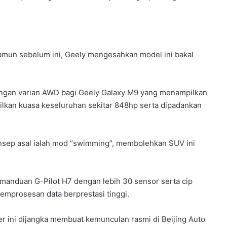
 Namun sebelum ini, Geely mengesahkan model ini bakal
engan varian AWD bagi Geely Galaxy M9 yang menampilkan
asilkan kuasa keseluruhan sekitar 848hp serta dipadankan
onsep asal ialah mod “swimming”, membolehkan SUV ini
pemanduan G-Pilot H7 dengan lebih 30 sensor serta cip
mprosesan data berprestasi tinggi.
er ini dijangka membuat kemunculan rasmi di Beijing Auto