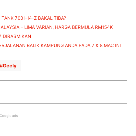
NISSAN FAIRLADY Z DILANCAR DI
INDONESIA!
TANK 700 HI4-Z BAKAL TIBA?
ALAYSIA – LIMA VARIAN, HARGA BERMULA RM154K
DJI LANCAR MIC MINI 2S UNTUK
7 DIRASMIKAN
PASARAN MALAYSIA – HARGA MULA
ERJALANAN BALIK KAMPUNG ANDA PADA 7 & 8 MAC INI
RM419
NISSAN KICKS e-POWER DISERAHKAN
Geely
KEPADA PDRM UNTUK PENILAIAN
OPERASI
JUALAN MENINGKAT, EV UBAH
LANDSKAP PASARAN AUTOMOTIF
ASEAN
Google ads
AUDI A2 E-TRON KEMBALI, DIKATAKAN
EV PALING CEKAP DALAM SEJARAH
AUDI