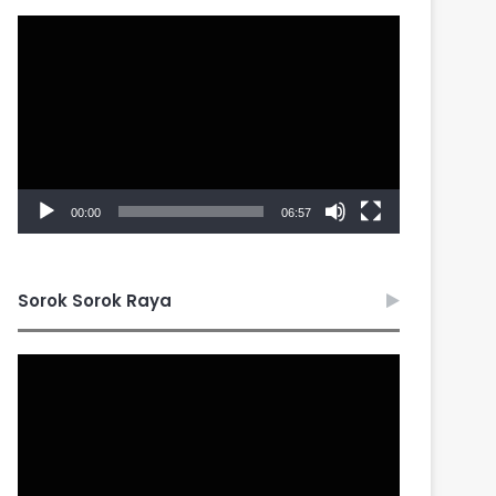
Video
Player
00:00
06:57
Sorok Sorok Raya
Video
Player