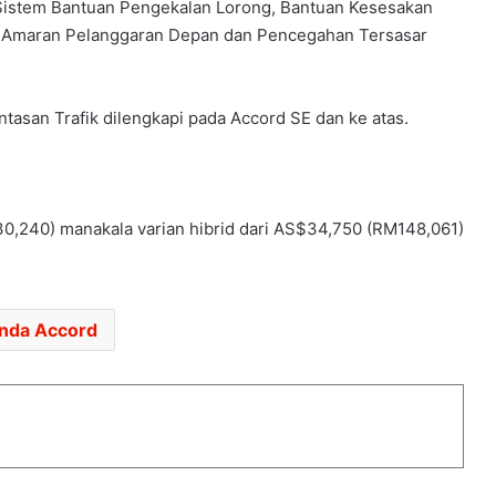
 Sistem Bantuan Pengekalan Lorong, Bantuan Kesesakan
a, Amaran Pelanggaran Depan dan Pencegahan Tersasar
tasan Trafik dilengkapi pada Accord SE dan ke atas.
HONDA UBAH STRATEGI, PILIH TATA
UNTUK PLATFORM GENERASI BAHARU
SANGGUP BELI MOTOSIKAL, ALAT
,240) manakala varian hibrid dari AS$34,750 (RM148,061)
GANTI SELUDUP DEMI SERTAI RXZ
MEMBERS
DONGFENG NISSAN DEDAH NX7
nda Accord
BAHARU, SUV DENGAN TEKNOLOGI
LIDAR
PASARAN EV CHINA MULA PERLAHAN,
JUALAN SUSUT 14 PERATUS