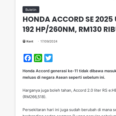
Buletin
HONDA ACCORD SE 2025 U
192 HP/260NM, RM130 RI
Kent
17/09/2024
F
W
T
a
h
w
Honda Accord generasi ke-11 tidak dibawa masuk
c
at
itt
meluas di negara Asean seperti sebelum ini.
e
s
er
b
A
Harganya juga boleh tahan, Accord 2.0 liter RS e:H
(RM266,518).
o
p
o
p
Persekitaran hari ini juga sudah berubah di mana s
k