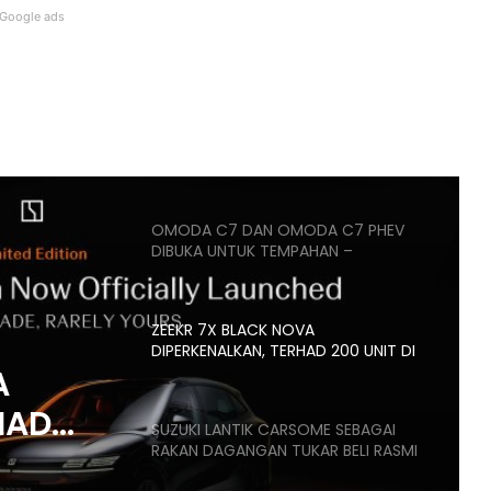
Google ads
BMW IX3 50 XDRIVE M SPORT PRO
BAHARU TIBA DI MALAYSIA – HARGA
MULA RM399K
HYUNDAI STARGAZER X
DIPERTONTONKAN DI MALAYSIA
OMODA C7 DAN OMODA C7 PHEV
DIBUKA UNTUK TEMPAHAN –
ANGGARAN HARGA MULA RM160K
ZEEKR 7X BLACK NOVA
DIPERKENALKAN, TERHAD 200 UNIT DI
MALAYSIA, HARGA MULA RM235K
A
HAD
SUZUKI LANTIK CARSOME SEBAGAI
RAKAN DAGANGAN TUKAR BELI RASMI
,