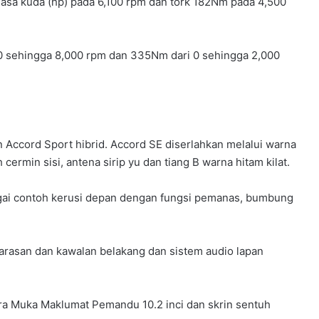
kuasa kuda (hp) pada 6,100 rpm dan tork 182Nm pada 4,500
000 sehingga 8,000 rpm dan 335Nm dari 0 sehingga 2,000
an Accord Sport hibrid. Accord SE diserlahkan melalui warna
 cermin sisi, antena sirip yu dan tiang B warna hitam kilat.
gai contoh kerusi depan dengan fungsi pemanas, bumbung
arasan dan kawalan belakang dan sistem audio lapan
ra Muka Maklumat Pemandu 10.2 inci dan skrin sentuh