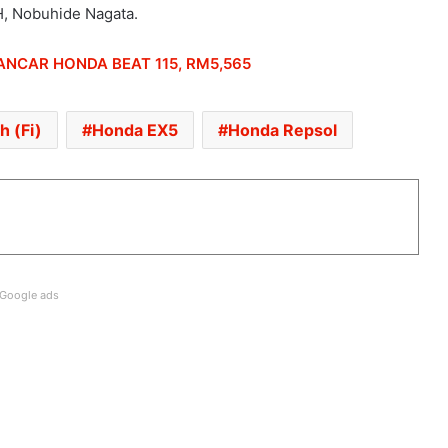
, Nobuhide Nagata.
ARIIC GOBI 250 KINI TIBA DI
ANCAR HONDA BEAT 115, RM5,565
PENGEDAR – RM13,988
 (Fi)
Honda EX5
Honda Repsol
TRIUMPH TRACKER, THRUXTON 400
MENDARAT DI MALAYSIA – DARI
RM27,900
QJMOTOR SRK 421 S MENDARAT DI
CHINA – 76.4HP, 39NM
Google ads
KTM 790 RC DALAM PEMBANGUNAN –
CEO KTM
PROTOTAIP KAWASAKI VERSYS 900
SERBA BAHARU DIKESAN DI EROPAH