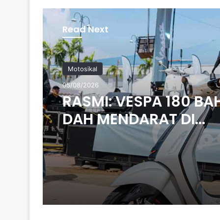
te
Read Next
Motosikal
05/08/2026
RASMI: VESPA 180 B
DAH MENDARAT DI
MALAYSIA – DARI RM2