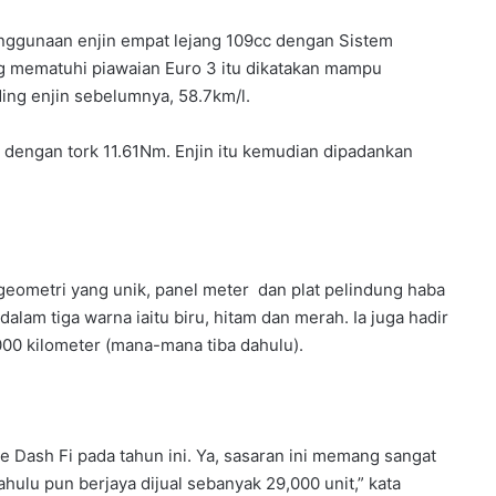
penggunaan enjin empat lejang 109cc dengan Sistem
g mematuhi piawaian Euro 3 itu dikatakan mampu
ing enjin sebelumnya, 58.7km/l.
dengan tork 11.61Nm. Enjin itu kemudian dipadankan
k geometri yang unik, panel meter dan plat pelindung haba
dalam tiga warna iaitu biru, hitam dan merah. Ia juga hadir
000 kilometer (mana-mana tiba dahulu).
 Dash Fi pada tahun ini. Ya, sasaran ini memang sangat
HARGA KAWASAKI KLE500
lu pun berjaya dijual sebanyak 29,000 unit,” kata
DIUMUMKAN – RM32,900