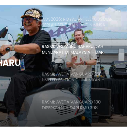
AOS2026: ROYAL ENFIELD OBSIDIAN
SERLAH SENTUHAN PA’DIN MUSA
RASMI: VESPA 180 BAHARU DAH
MENDARAT DI MALAYSIA – DARI
RM21,500
AHARU
RASMI: AVETA VANGUARD 250
LIMITED EDITION DIUMUMKAN –
1,500
HANYA 688 UNIT, RM17,188
RASMI: AVETA VANGUARD 180
DIPERKENAL – DARI RM9,398
HARGA KAWASAKI KLE500
DIUMUMKAN – RM32,900