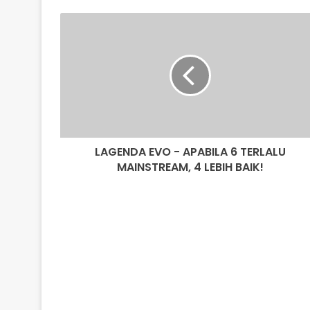
L
A
G
E
N
D
A
E
V
LAGENDA EVO - APABILA 6 TERLALU
O
MAINSTREAM, 4 LEBIH BAIK!
-
A
P
A
B
I
L
A
6
T