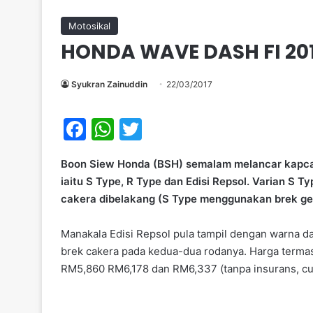
Motosikal
HONDA WAVE DASH FI 20
Syukran Zainuddin
22/03/2017
F
W
T
a
h
w
Boon Siew Honda (BSH) semalam melancar kapcai 
c
at
itt
iaitu S Type, R Type dan Edisi Repsol. Varian S
e
s
er
cakera dibelakang (S Type menggunakan brek ge
b
A
Manakala Edisi Repsol pula tampil dengan warna da
o
p
brek cakera pada kedua-dua rodanya. Harga termas
o
p
RM5,860 RM6,178 dan RM6,337 (tanpa insurans, cuk
k