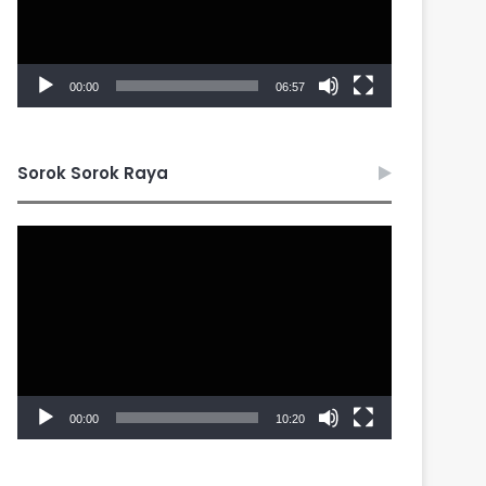
00:00
06:57
Sorok Sorok Raya
Video
Player
00:00
10:20