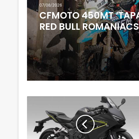
07/08/2026
CFMOTO 450MT ‘TAP
RED BULL ROMANIACS
HONDA
CBR650R
E-
CLUTCH,
CB650R
E-
CLUTCH