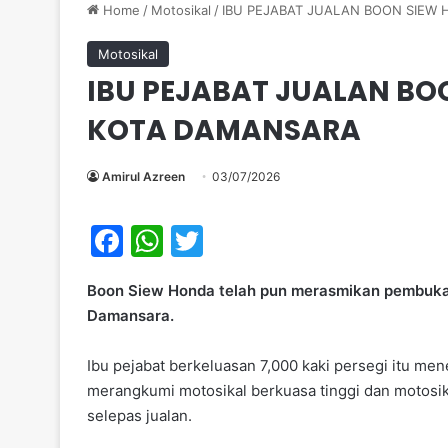
Home
/
Motosikal
/
IBU PEJABAT JUALAN BOON SIEW
Motosikal
IBU PEJABAT JUALAN BO
KOTA DAMANSARA
Amirul Azreen
03/07/2026
F
W
T
a
h
w
Boon Siew Honda telah pun merasmikan pembukaan
c
at
itt
Damansara.
e
s
er
b
A
Ibu pejabat berkeluasan 7,000 kaki persegi itu 
merangkumi motosikal berkuasa tinggi dan motosikal
o
p
selepas jualan.
o
p