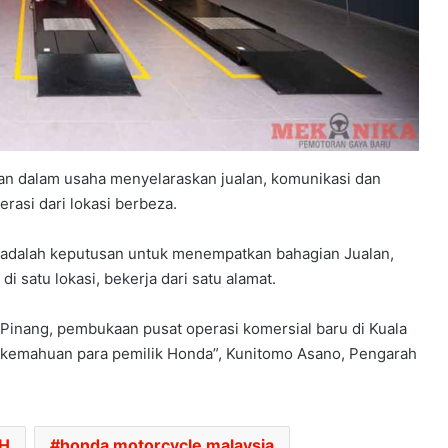
kan dalam usaha menyelaraskan jualan, komunikasi dan
erasi dari lokasi berbeza.
RASMI: VESPA 180 BAHARU DAH
ni adalah keputusan untuk menempatkan bahagian Jualan,
MENDARAT DI MALAYSIA – DARI
 satu lokasi, bekerja dari satu alamat.
RM21,500
u Pinang, pembukaan pusat operasi komersial baru di Kuala
RASMI: AVETA VANGUARD 250
kemahuan para pemilik Honda”, Kunitomo Asano, Pengarah
LIMITED EDITION DIUMUMKAN –
HANYA 688 UNIT, RM17,188
RASMI: AVETA VANGUARD 180
H
honda motorcycle malaysia