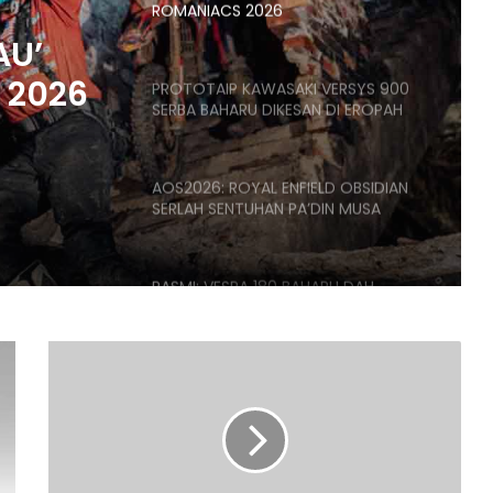
ROMANIACS 2026
AU’
 2026
PROTOTAIP KAWASAKI VERSYS 900
SERBA BAHARU DIKESAN DI EROPAH
AOS2026: ROYAL ENFIELD OBSIDIAN
SERLAH SENTUHAN PA’DIN MUSA
RASMI: VESPA 180 BAHARU DAH
MENDARAT DI MALAYSIA – DARI
RM21,500
HYUNDAI
BAKAL
RASMI: AVETA VANGUARD 250
DEDAH
LIMITED EDITION DIUMUMKAN –
ENJIN,
HANYA 688 UNIT, RM17,188
2.5
4
RASMI: AVETA VANGUARD 180
SILINDER