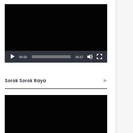
Video
Player
00:00
06:57
Sorok Sorok Raya
Video
Player