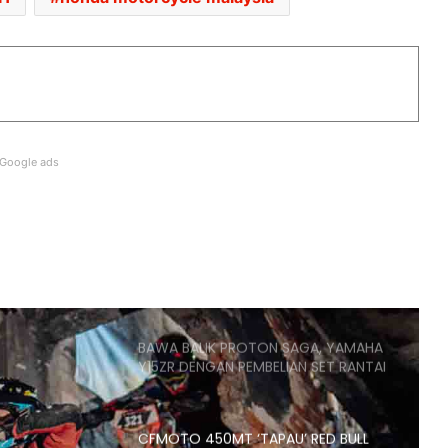
DIPERKENAL – DARI RM9,398
HARGA KAWASAKI KLE500
DIUMUMKAN – RM32,900
Google ads
ARIIC GOBI 250 KINI TIBA DI
PENGEDAR – RM13,988
CYCLONE RT450GT PESAING BARU
SKUTER GT – ENJIN DUA SILINDER
398CC, 42HP
BAWA BALIK PROTON SAGA, YAMAHA
Y15ZR DENGAN PEMBELIAN SET RANTAI
RK-M EDISI MERDEKA 2026
CFMOTO 450MT ‘TAPAU’ RED BULL