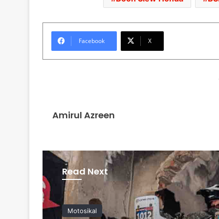
Facebook
X
Amirul Azreen
Read Next
Motosikal