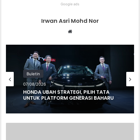
Google ads
Irwan Asri Mohd Nor
We
bsi
te
Buletin
07/08/2026
HONDA UBAH STRATEGI, PILIH TATA
UNTUK PLATFORM GENERASI BAHARU
V
O
L