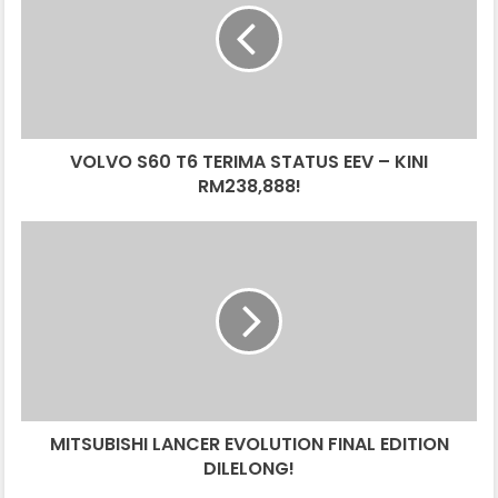
V
O
S
6
0
T
VOLVO S60 T6 TERIMA STATUS EEV – KINI
6
RM238,888!
T
E
R
M
I
I
M
T
A
S
S
U
T
B
A
I
T
S
U
H
S
MITSUBISHI LANCER EVOLUTION FINAL EDITION
I
E
DILELONG!
L
E
A