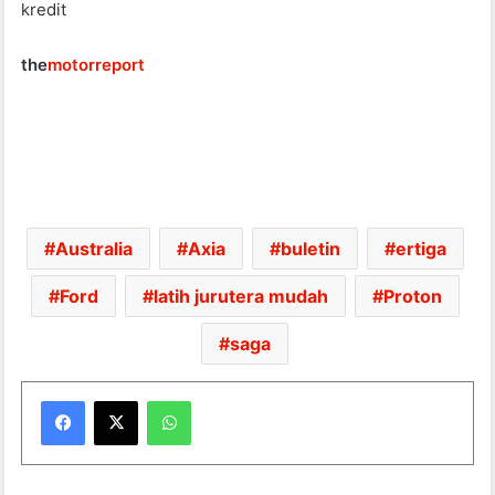
kredit
the
m
o
torreport
Australia
Axia
buletin
ertiga
Ford
latih jurutera mudah
Proton
saga
WhatsApp