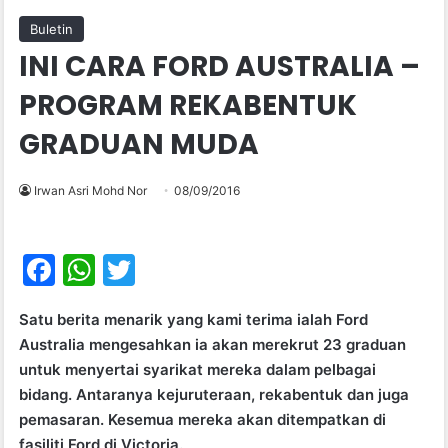
Buletin
INI CARA FORD AUSTRALIA –
PROGRAM REKABENTUK
GRADUAN MUDA
Irwan Asri Mohd Nor
08/09/2016
F
W
T
a
h
w
Satu berita menarik yang kami terima ialah Ford
c
at
itt
Australia mengesahkan ia akan merekrut 23 graduan
e
s
er
untuk menyertai syarikat mereka dalam pelbagai
b
A
bidang. Antaranya kejuruteraan, rekabentuk dan juga
pemasaran. Kesemua mereka akan ditempatkan di
o
p
fasiliti Ford di Victoria.