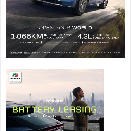
T
I
O
N
D
I
L
E
L
O
N
G
!