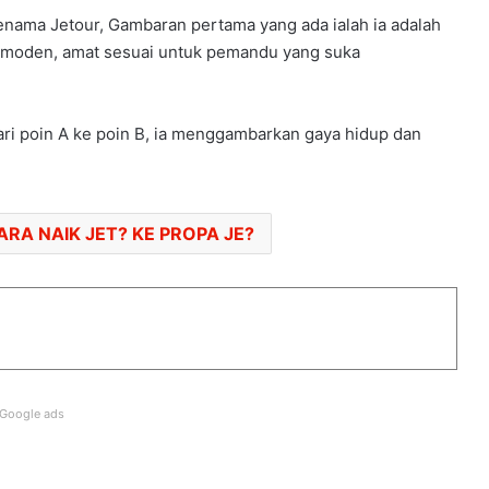
enama Jetour, Gambaran pertama yang ada ialah ia adalah
GIIAS 2026: LEAPMOTOR LANCAR B10
g moden, amat sesuai untuk pemandu yang suka
& C10 CKD
GIIAS 2026:TOYOTA VELOZ HYBRID
i poin A ke poin B, ia menggambarkan gaya hidup dan
DARI RM 88K
9954 EV DIUJI, SEMUA KEKAL BATERI
RA NAIK JET? KE PROPA JE?
90% LEPAS 100,000KM
4 LITAR LAIN YANG PERNAH ANJURKAN
F1 BAGI NEGARA LAIN
Google ads
POLIS PAKAI BAJU GHILLIE SNIPER
BERKAS PESALAH TRAFIK