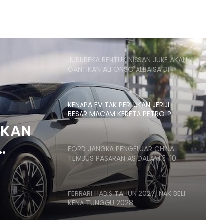
JURUREKA BENTUK NISSAN JUKE AKAN
GANTIKAN ALFONSO ALBAISA DI
NISSAN
KENAPA EV TAK PERLUKAN JERIJI
BESAR MACAM KERETA PETROL?
FORD JANGKA PENGELUAR CHINA
TEMBUS PASARAN AS DALAM 5-10
TAHUN
LUAR
FERRARI HABIS TAHUN 2027, NAK BELI
RAN AS
KENA TUNGGU 2028
UKAN
GIIAS 2026: BYD M6 iDM, MPV PHEV
DENGAN 1000KM PERJALANAN