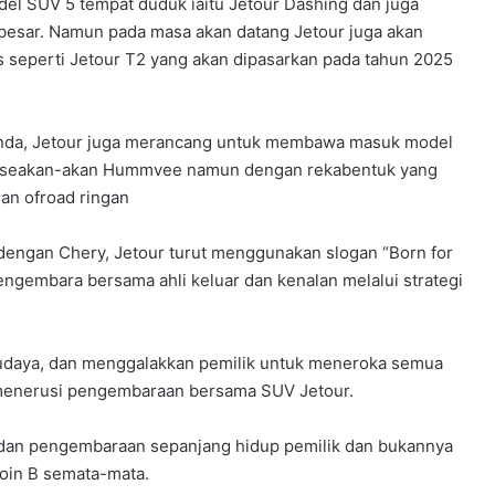
el SUV 5 tempat duduk iaitu Jetour Dashing dan juga
esar. Namun pada masa akan datang Jetour juga akan
 seperti Jetour T2 yang akan dipasarkan pada tahun 2025
k anda, Jetour juga merancang untuk membawa masuk model
tak seakan-akan Hummvee namun dengan rekabentuk yang
an ofroad ringan
engan Chery, Jetour turut menggunakan slogan “Born for
ngembara bersama ahli keluar dan kenalan melalui strategi
budaya, dan menggalakkan pemilik untuk meneroka semua
menerusi pengembaraan bersama SUV Jetour.
p dan pengembaraan sepanjang hidup pemilik dan bukannya
poin B semata-mata.