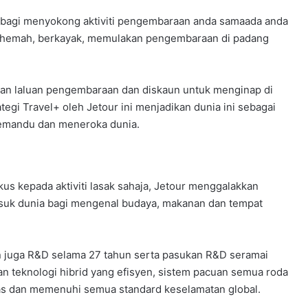
 bagi menyokong aktiviti pengembaraan anda samaada anda
erkhemah, berkayak, memulakan pengembaraan di padang
ngan laluan pengembaraan dan diskaun untuk menginap di
gi Travel+ oleh Jetour ini menjadikan dunia ini sebagai
emandu dan meneroka dunia.
s kepada aktiviti lasak sahaja, Jetour menggalakkan
suk dunia bagi mengenal budaya, makanan dan tempat
an juga R&D selama 27 tahun serta pasukan R&D seramai
GIIAS 2026: BYD M6 iDM, MPV PHEV
 teknologi hibrid yang efisyen, sistem pacuan semua roda
DENGAN 1000KM PERJALANAN
as dan memenuhi semua standard keselamatan global.