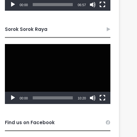
00:00
06:57
Sorok Sorok Raya
Video
Player
00:00
10:20
Find us on Facebook