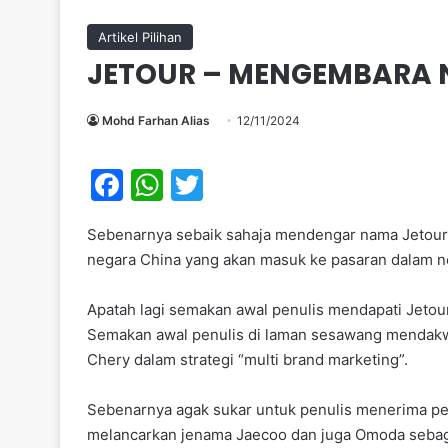
Artikel Pilihan
JETOUR – MENGEMBARA NA
Mohd Farhan Alias
12/11/2024
F
W
T
a
h
w
Sebenarnya sebaik sahaja mendengar nama Jetour, 
c
at
itt
negara China yang akan masuk ke pasaran dalam n
e
s
er
b
A
Apatah lagi semakan awal penulis mendapati Jeto
Semakan awal penulis di laman sesawang mendakw
o
p
Chery dalam strategi “multi brand marketing”.
o
p
k
Sebenarnya agak sukar untuk penulis menerima pen
melancarkan jenama Jaecoo dan juga Omoda sebagai