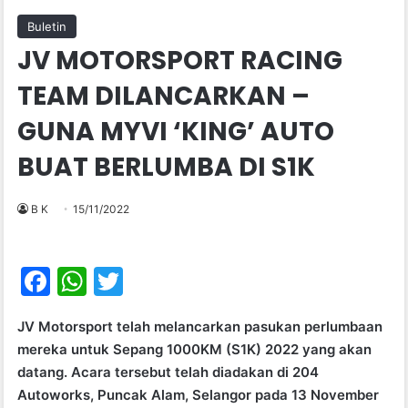
Buletin
JV MOTORSPORT RACING
TEAM DILANCARKAN –
GUNA MYVI ‘KING’ AUTO
BUAT BERLUMBA DI S1K
B K
15/11/2022
F
W
T
a
h
w
JV Motorsport telah melancarkan pasukan perlumbaan
c
at
itt
mereka untuk Sepang 1000KM (S1K) 2022 yang akan
e
s
er
datang. Acara tersebut telah diadakan di 204
b
A
Autoworks, Puncak Alam, Selangor pada 13 November