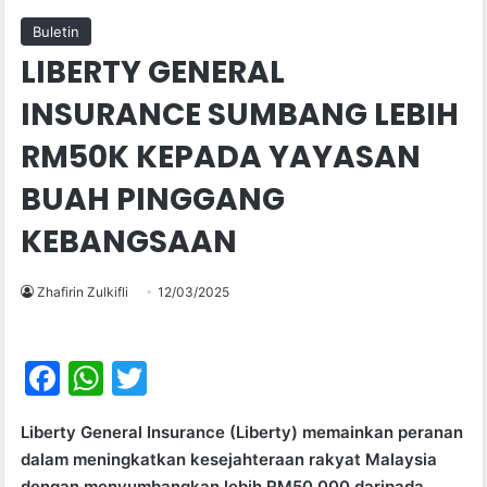
Buletin
LIBERTY GENERAL
INSURANCE SUMBANG LEBIH
RM50K KEPADA YAYASAN
BUAH PINGGANG
KEBANGSAAN
Zhafirin Zulkifli
12/03/2025
F
W
T
a
h
w
Liberty General Insurance (Liberty) memainkan peranan
c
at
itt
dalam meningkatkan kesejahteraan rakyat Malaysia
e
s
er
dengan menyumbangkan lebih RM50,000 daripada