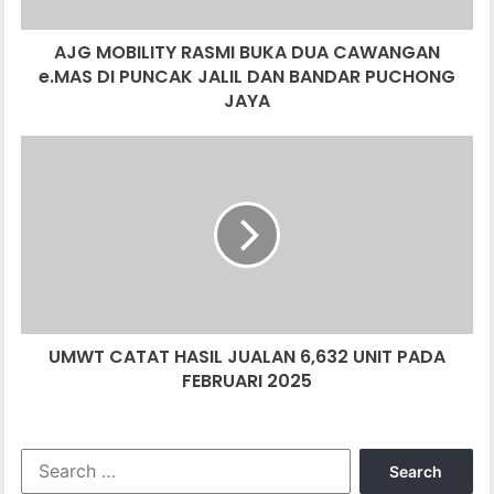
DI
PUNCAK
AJG MOBILITY RASMI BUKA DUA CAWANGAN
JALIL
DAN
e.MAS DI PUNCAK JALIL DAN BANDAR PUCHONG
BANDAR
JAYA
PUCHONG
JAYA
UMWT
CATAT
HASIL
JUALAN
6,632
UNIT
PADA
FEBRUARI
2025
UMWT CATAT HASIL JUALAN 6,632 UNIT PADA
FEBRUARI 2025
Search
for: