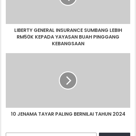
RM50K
KEPADA
YAYASAN
BUAH
LIBERTY GENERAL INSURANCE SUMBANG LEBIH
PINGGANG
KEBANGSAAN
RM50K KEPADA YAYASAN BUAH PINGGANG
KEBANGSAAN
10
JENAMA
TAYAR
PALING
BERNILAI
TAHUN
2024
10 JENAMA TAYAR PALING BERNILAI TAHUN 2024
Search