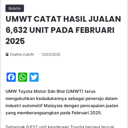
Buletin
UMWT CATAT HASIL JUALAN
6,632 UNIT PADA FEBRUARI
2025
Zhafirin Zulkifli
12/03/2025
F
W
T
a
h
w
UMW Toyota Motor Sdn Bhd (UMWT) terus
c
at
itt
mengukuhkan kedudukannya sebagai peneraju dalam
e
s
er
industri automotif Malaysia dengan pencapaian jualan
b
A
yang memberangsangkan pada Februari 2025.
o
p
Sebanyak 6,632 unit kenderaan Toyota berjaya terjual