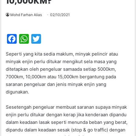
10,000KM?
Mohd Farhan Alias
02/10/2021
F
W
T
a
h
w
Seperti yang kita sedia maklum, minyak pelincir atau
c
at
itt
minyak enjin perlu ditukar mengikut sela masa yang
e
s
er
ditetapkan oleh pengeluar samaada setiap 5000km,
b
A
7000km, 10,000km atau 15,000km bergantung pada
saranan pengeluar dan jenis minyak enjin yang
o
p
digunakan.
o
p
k
Sesetengah pengeluar membuat saranan supaya minyak
enjin perlu ditukar dengan kerap jika kenderaan dipandu
dalam keadaan lasak seperti menunda beban yang berat,
dipandu dalam keadaan sesak (stop & go traffic) dengan