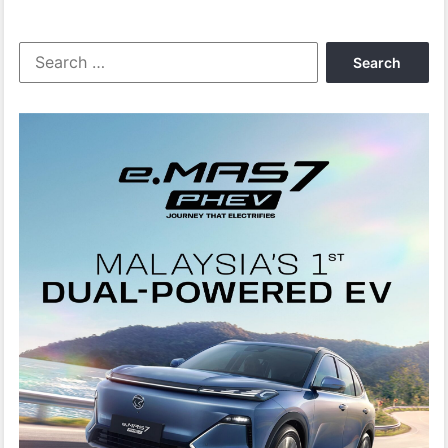
BURUK
Search
for: