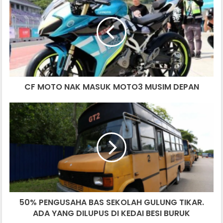
MOTO
NAK
MASUK
MOTO3
MUSIM
DEPAN
CF MOTO NAK MASUK MOTO3 MUSIM DEPAN
50%
PENGUSAHA
BAS
SEKOLAH
GULUNG
TIKAR.
ADA
YANG
DILUPUS
50% PENGUSAHA BAS SEKOLAH GULUNG TIKAR.
DI
KEDAI
ADA YANG DILUPUS DI KEDAI BESI BURUK
BESI