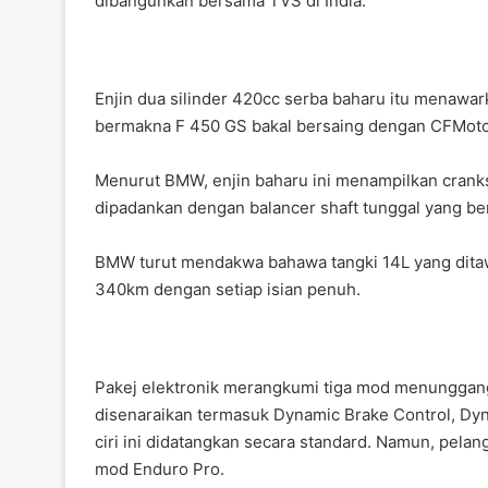
dibangunkan bersama TVS di India.
Enjin dua silinder 420cc serba baharu itu menaw
bermakna F 450 GS bakal bersaing dengan CFMoto
Menurut BMW, enjin baharu ini menampilkan cranks
dipadankan dengan balancer shaft tunggal yang b
BMW turut mendakwa bahawa tangki 14L yang dit
340km dengan setiap isian penuh.
Pakej elektronik merangkumi tiga mod menunggang 
disenaraikan termasuk Dynamic Brake Control, Dyn
ciri ini didatangkan secara standard. Namun, pel
mod Enduro Pro.