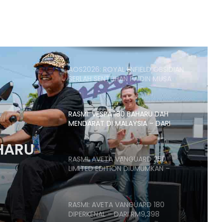
PROTOTAIP KAWASAKI VERSYS 900
SERBA BAHARU DIKESAN DI EROPAH
AOS2026: ROYAL ENFIELD OBSIDIAN
SERLAH SENTUHAN PA’DIN MUSA
RASMI: VESPA 180 BAHARU DAH
MENDARAT DI MALAYSIA – DARI
RM21,500
AHARU
RASMI: AVETA VANGUARD 250
LIMITED EDITION DIUMUMKAN –
1,500
HANYA 688 UNIT, RM17,188
RASMI: AVETA VANGUARD 180
DIPERKENAL – DARI RM9,398