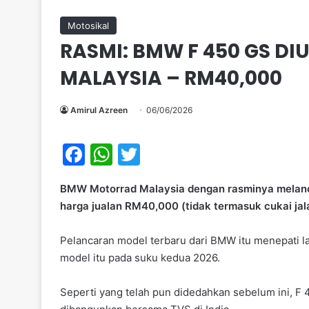
Motosikal
RASMI: BMW F 450 GS 
MALAYSIA – RM40,000
Amirul Azreen
06/06/2026
F
W
T
a
h
w
BMW Motorrad Malaysia dengan rasminya melan
c
at
itt
harga jualan RM40,000 (tidak termasuk cukai jal
e
s
er
b
A
Pelancaran model terbaru dari BMW itu menepati l
model itu pada suku kedua 2026.
o
p
o
p
Seperti yang telah pun didedahkan sebelum ini, F 4
k