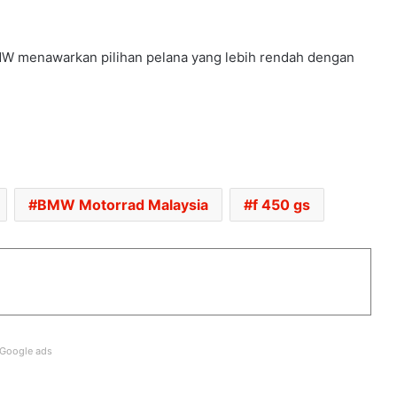
HARGA KAWASAKI KLE500
 menawarkan pilihan pelana yang lebih rendah dengan
DIUMUMKAN – RM32,900
ARIIC GOBI 250 KINI TIBA DI
PENGEDAR – RM13,988
TRIUMPH TRACKER, THRUXTON 400
BMW Motorrad Malaysia
f 450 gs
MENDARAT DI MALAYSIA – DARI
RM27,900
QJMOTOR SRK 421 S MENDARAT DI
CHINA – 76.4HP, 39NM
Google ads
KTM 790 RC DALAM PEMBANGUNAN –
CEO KTM