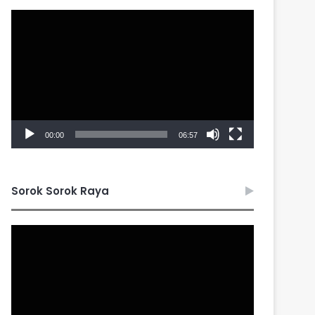
Video
Player
00:00
06:57
Sorok Sorok Raya
Video
Player