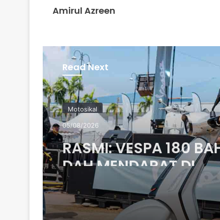
Amirul Azreen
Read Next
Motosikal
05/08/2026
RASMI: VESPA 180 B
DAH MENDARAT DI
MALAYSIA – DARI RM2