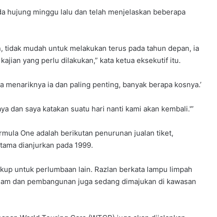
da hujung minggu lalu dan telah menjelaskan beberapa
n, tidak mudah untuk melakukan terus pada tahun depan, ia
ian yang perlu dilakukan,” kata ketua eksekutif itu.
pa menariknya ia dan paling penting, banyak berapa kosnya.’
OMODA C7 DAN OMODA C7 PHEV
aya dan saya katakan suatu hari nanti kami akan kembali.'”
DIBUKA UNTUK TEMPAHAN –
ANGGARAN HARGA MULA RM160K
rmula One adalah berikutan penurunan jualan tiket,
ZEEKR 7X BLACK NOVA
tama dianjurkan pada 1999.
DIPERKENALKAN, TERHAD 200 UNIT DI
MALAYSIA, HARGA MULA RM235K
ukup untuk perlumbaan lain. Razlan berkata lampu limpah
alam dan pembangunan juga sedang dimajukan di kawasan
SUZUKI LANTIK CARSOME SEBAGAI
RAKAN DAGANGAN TUKAR BELI RASMI