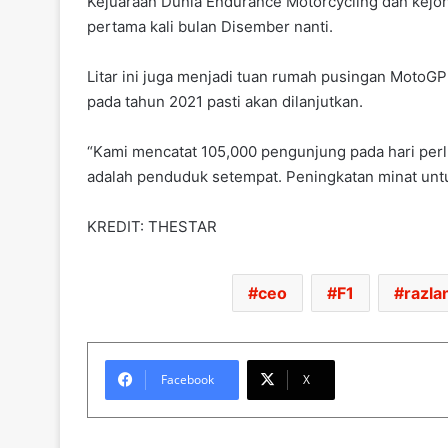
Kejuaraan Dunia Endurance Motorcycling dan kejoh
pertama kali bulan Disember nanti.
Litar ini juga menjadi tuan rumah pusingan MotoGP
pada tahun 2021 pasti akan dilanjutkan.
“Kami mencatat 105,000 pengunjung pada hari per
adalah penduduk setempat. Peningkatan minat untu
KREDIT: THESTAR
ceo
F1
razlan
Facebook
X