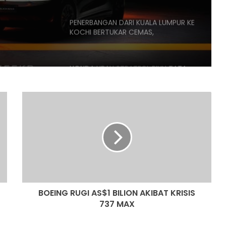
K
PENERBANGAN DARI KUALA LUMPUR KE
KOCHI BERTUKAR CEMAS,
PENUMPANG CUBA BUKA PINTU
PESAWAT
HONDA UBAH STRATEGI, PILIH TATA
UNTUK PLATFORM GENERASI BAHARU
BOEING
RUGI
MG 07 HIBRID COUPE DIPERKENALKAN
AS$1
DI CHINA – JARAK GERAK 1,745KM,
BILION
ANGGARAN HARGA LEBIH RM75K
AKIBAT
KRISIS
SMART #2 DIDEDAHKAN LEBIH AWAL,
737
JARAK GERAK HAMPIR DUA KALI
MAX
GANDA BERBANDING FORTWO
BOEING RUGI AS$1 BILION AKIBAT KRISIS
737 MAX
TESLA BUKA STESEN SUPERCHARGING
V4 DI QUEENSBAY MALL, PULAU
PINANG