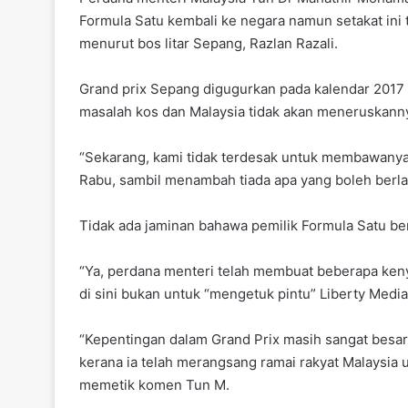
c
at
itt
Formula Satu kembali ke negara namun setakat ini 
e
s
er
menurut bos litar Sepang, Razlan Razali.
b
A
Grand prix Sepang digugurkan pada kalendar 2017 k
o
p
masalah kos dan Malaysia tidak akan meneruskann
o
p
k
“Sekarang, kami tidak terdesak untuk membawanya
Rabu, sambil menambah tiada apa yang boleh berl
Tidak ada jaminan bahawa pemilik Formula Satu be
“Ya, perdana menteri telah membuat beberapa kenyat
di sini bukan untuk “mengetuk pintu” Liberty Media
“Kepentingan dalam Grand Prix masih sangat besa
kerana ia telah merangsang ramai rakyat Malaysia u
memetik komen Tun M.