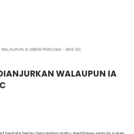
 WALAUPUN IA DIBERI PERCUMA – BOS SIC
 DIANJURKAN WALAUPUN IA
IC
mad berkata beliau bercadang mahu membawa semula sukan