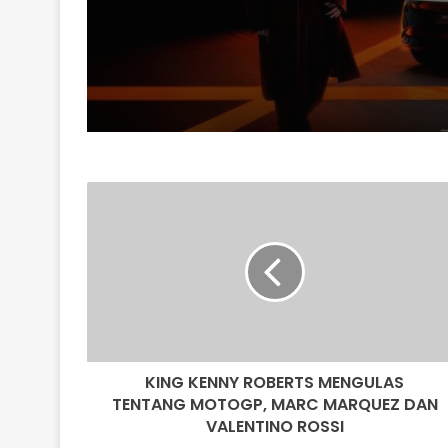
HARGA MULA RM235
KING
KENNY
ROBERTS
MENGULAS
TENTANG
MOTOGP,
MARC
MARQUEZ
DAN
KING KENNY ROBERTS MENGULAS
VALENTINO
ROSSI
TENTANG MOTOGP, MARC MARQUEZ DAN
VALENTINO ROSSI