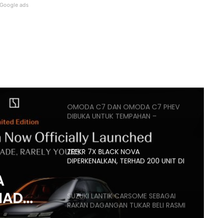
Google ads
AUTODEUTSCH PETRONAS AUTO
EXPERT KUALA LUMPUR RASMI
DENGAN 11 SERVIS BAY
HYUNDAI STARGAZER X
DIPERTONTONKAN DI MALAYSIA
OMODA C7 DAN OMODA C7 PHEV
DIBUKA UNTUK TEMPAHAN –
ANGGARAN HARGA MULA RM160K
ZEEKR 7X BLACK NOVA
DIPERKENALKAN, TERHAD 200 UNIT DI
MALAYSIA, HARGA MULA RM235K
A
HAD
SUZUKI LANTIK CARSOME SEBAGAI
RAKAN DAGANGAN TUKAR BELI RASMI
,