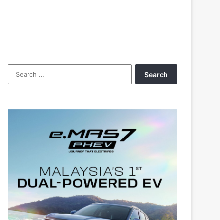
Search
for: