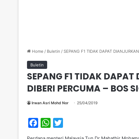
Home
/
Buletin
/
SEPANG F1 TIDAK DAPAT DIANJURKAN
Buletin
SEPANG F1 TIDAK DAPAT
DIBERI PERCUMA – BOS S
Irwan Asri Mohd Nor
25/04/2019
F
W
T
a
h
w
Perdana menteri Malaysia Tun Dr Mahathir Moha