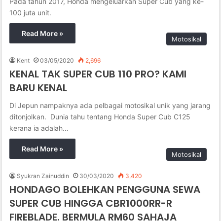
Pada tahun 2017, Honda mengeluarkan Super Cub yang ke-
100 juta unit.
Read More »
Motosikal
Kent
03/05/2020
2,696
KENAL TAK SUPER CUB 110 PRO? KAMI
BARU KENAL
Di Jepun nampaknya ada pelbagai motosikal unik yang jarang
ditonjolkan. Dunia tahu tentang Honda Super Cub C125
kerana ia adalah…
Read More »
Motosikal
Syukran Zainuddin
30/03/2020
3,420
HONDAGO BOLEHKAN PENGGUNA SEWA
SUPER CUB HINGGA CBR1000RR-R
FIREBLADE. BERMULA RM60 SAHAJA