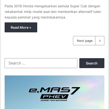
Pada 2018 Honda mengeluarkan semula Super Cub dengan
rekabentuk mirip model asal dan memberikan alternatif tulen
kepada peminat yang merindukannya.
Read More »
Next page
S
e
a
r
c
h
f
o
r
: