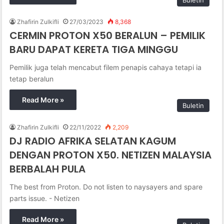
Zhafirin Zulkifli
27/03/2023
8,368
CERMIN PROTON X50 BERALUN – PEMILIK
BARU DAPAT KERETA TIGA MINGGU
Pemilik juga telah mencabut filem penapis cahaya tetapi ia
tetap beralun
Read More »
Buletin
Zhafirin Zulkifli
22/11/2022
2,209
DJ RADIO AFRIKA SELATAN KAGUM
DENGAN PROTON X50. NETIZEN MALAYSIA
BERBALAH PULA
The best from Proton. Do not listen to naysayers and spare
parts issue. - Netizen
Read More »