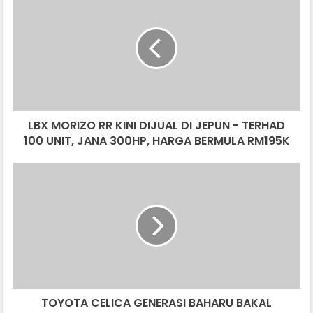
MORIZO
RR
KINI
DIJUAL
DI
JEPUN
-
TERHAD
LBX MORIZO RR KINI DIJUAL DI JEPUN - TERHAD
100
UNIT,
100 UNIT, JANA 300HP, HARGA BERMULA RM195K
JANA
300HP,
TOYOTA
HARGA
CELICA
BERMULA
GENERASI
RM195K
BAHARU
BAKAL
DIPERKENALKAN
DI
TOKYO
AUTO
TOYOTA CELICA GENERASI BAHARU BAKAL
SALON