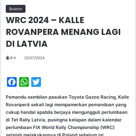
Buletin
WRC 2024 – KALLE
ROVANPERA MENANG LAGI
DI LATVIA
B K
22/07/2024
F
W
T
a
h
w
Pemandu sambilan pasukan Toyota Gazoo Racing, Kalle
c
at
itt
Rovanperä sekali lagi mempamerkan pemanduan yang
e
s
er
cukup handal apabila berjaya mengungguli perlumbaan
b
A
di Tet Rally Latvia, pusingna kelapan dalam kalendar
perlumbaan FIA World Rally Championship (WRC)
o
p
setelah melakukannya di Poland sebelum ini.