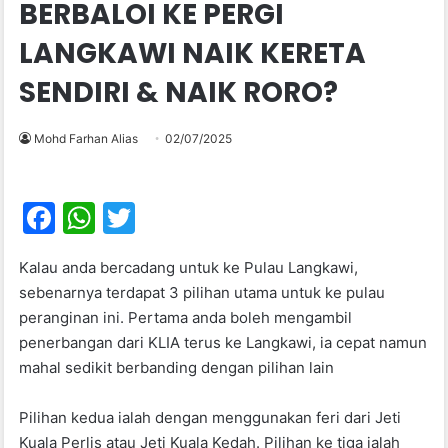
BERBALOI KE PERGI
LANGKAWI NAIK KERETA
SENDIRI & NAIK RORO?
Mohd Farhan Alias
02/07/2025
F
W
T
a
h
w
Kalau anda bercadang untuk ke Pulau Langkawi,
c
at
itt
sebenarnya terdapat 3 pilihan utama untuk ke pulau
e
s
er
peranginan ini. Pertama anda boleh mengambil
b
A
penerbangan dari KLIA terus ke Langkawi, ia cepat namun
mahal sedikit berbanding dengan pilihan lain
o
p
o
p
Pilihan kedua ialah dengan menggunakan feri dari Jeti
k
Kuala Perlis atau Jeti Kuala Kedah. Pilihan ke tiga ialah