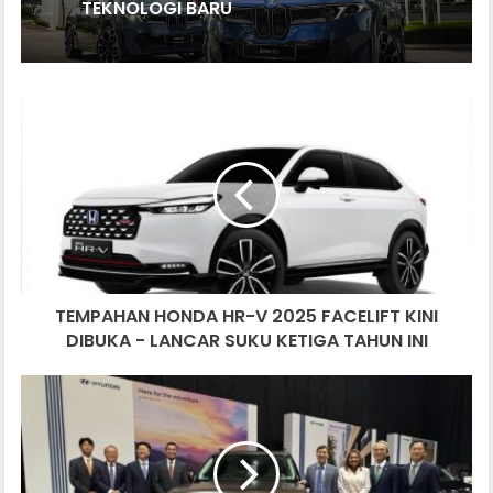
TEKNOLOGI BARU
TEMPAHAN
HONDA
HR-
V
2025
FACELIFT
KINI
DIBUKA
-
TEMPAHAN HONDA HR-V 2025 FACELIFT KINI
LANCAR
SUKU
DIBUKA - LANCAR SUKU KETIGA TAHUN INI
KETIGA
TAHUN
HYUNDAI
INI
SANTA
FE
SERBA
BAHARU