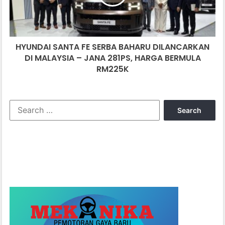
DILANCARKAN
DI
MALAYSIA
–
HYUNDAI SANTA FE SERBA BAHARU DILANCARKAN
JANA
281PS,
DI MALAYSIA – JANA 281PS, HARGA BERMULA
HARGA
RM225K
BERMULA
RM225K
Search
for: