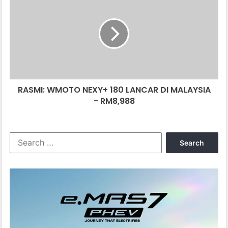
WMOTO
NEXY+
180
LANCAR
DI
MALAYSIA
-
RM8,988
RASMI: WMOTO NEXY+ 180 LANCAR DI MALAYSIA
- RM8,988
Search
for: