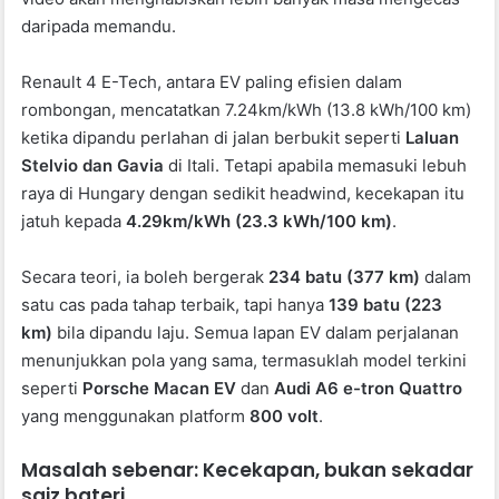
daripada memandu.
Renault 4 E-Tech, antara EV paling efisien dalam
rombongan, mencatatkan 7.24km/kWh (13.8 kWh/100 km)
ketika dipandu perlahan di jalan berbukit seperti
Laluan
Stelvio dan Gavia
di Itali. Tetapi apabila memasuki lebuh
raya di Hungary dengan sedikit headwind, kecekapan itu
jatuh kepada
4.29km/kWh (23.3 kWh/100 km)
.
Secara teori, ia boleh bergerak
234 batu (377 km)
dalam
satu cas pada tahap terbaik, tapi hanya
139 batu (223
km)
bila dipandu laju. Semua lapan EV dalam perjalanan
menunjukkan pola yang sama, termasuklah model terkini
seperti
Porsche Macan EV
dan
Audi A6 e-tron Quattro
yang menggunakan platform
800 volt
.
Masalah sebenar: Kecekapan, bukan sekadar
saiz bateri