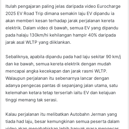
o
p
Itulah pengajaran paling jelas daripada video Eurocharge
k
2025 EV Road Trip dimana semakin laju EV dipandu ia
akan memberi kesan terhadap jarak perjalanan kereta
elektrik. Dalam video di bawah, semua EV yang dipandu
pada halaju 130km/hi kehilangan hampir 40% daripada
jarak asal WLTP yang diiklankan.
Sebaliknya, apabila dipandu pada had laju sekitar 90 km/j
dan ke bawah, semua kereta elektrik dengan mudah
mencapai angka kecekapan dan jarak rasmi WLTP.
Walaupun perjalanan itu sebenarnya lancar dengan
adanya pengecas pantas di sepanjang jalan utama, satu
kelemahan ketara tetap terserlah iaitu EV dan kelajuan
tinggi memang tak serasi.
Kalau perjalanan itu melibatkan Autobahn Jerman yang
tiada had laju, besar kemungkinan semua peserta dalam
video akan menghabiskan lebih banyak masa mengecas