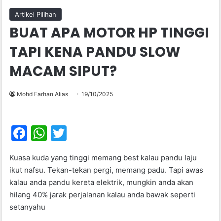
Artikel Pilihan
BUAT APA MOTOR HP TINGGI
TAPI KENA PANDU SLOW
MACAM SIPUT?
Mohd Farhan Alias
19/10/2025
F
W
T
a
h
w
Kuasa kuda yang tinggi memang best kalau pandu laju
c
at
itt
ikut nafsu. Tekan-tekan pergi, memang padu. Tapi awas
e
s
er
kalau anda pandu kereta elektrik, mungkin anda akan
b
A
hilang 40% jarak perjalanan kalau anda bawak seperti
setanyahu
o
p