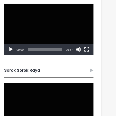
Video
Player
00:00
06:57
Sorok Sorok Raya
Video
Player