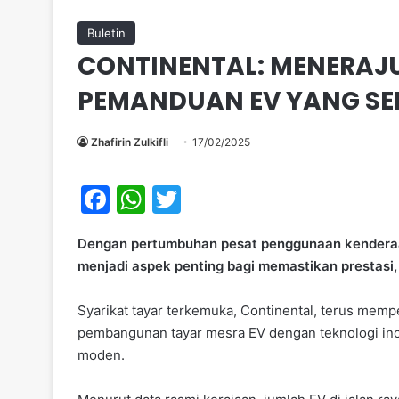
Buletin
CONTINENTAL: MENERAJU
PEMANDUAN EV YANG SE
Zhafirin Zulkifli
17/02/2025
F
W
T
a
h
w
Dengan pertumbuhan pesat penggunaan kenderaan 
c
at
itt
menjadi aspek penting bagi memastikan prestasi
e
s
er
b
A
Syarikat tayar terkemuka, Continental, terus me
pembangunan tayar mesra EV dengan teknologi ino
o
p
moden.
o
p
k