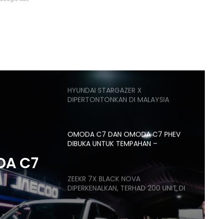
PASARAN EV CHINA MULA PERLAHAN,
JUALAN SUSUT 14 PERATUS
AUTODEUTSCH PETRONAS AUTO
EXPERT KUALA LUMPUR RASMI
DENGAN 11 SERVIS BAY
HYUNDAI STARGAZER X
DIPERTONTONKAN DI MALAYSIA
OMODA C7 DAN OMODA C7 PHEV
DIBUKA UNTUK TEMPAHAN –
ANGGARAN HARGA MULA RM160K
DA C7
ZEEKR 7X BLACK NOVA
DIPERKENALKAN, TERHAD 200 UNIT DI
RAN
MALAYSIA, HARGA MULA RM235K