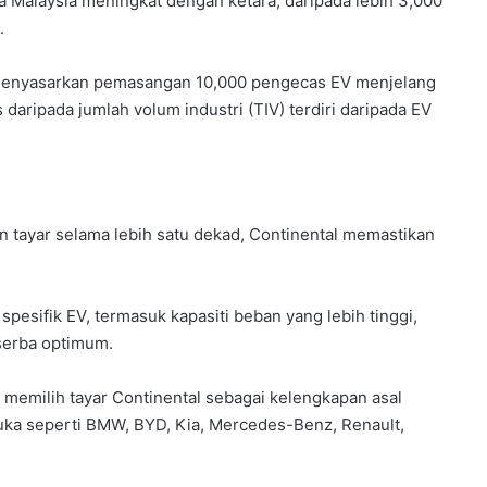
ya Malaysia meningkat dengan ketara, daripada lebih 3,000
.
t menyasarkan pemasangan 10,000 pengecas EV menjelang
daripada jumlah volum industri (TIV) terdiri daripada EV
 tayar selama lebih satu dekad, Continental memastikan
pesifik EV, termasuk kapasiti beban yang lebih tinggi,
serba optimum.
r memilih tayar Continental sebagai kelengkapan asal
uka seperti BMW, BYD, Kia, Mercedes-Benz, Renault,