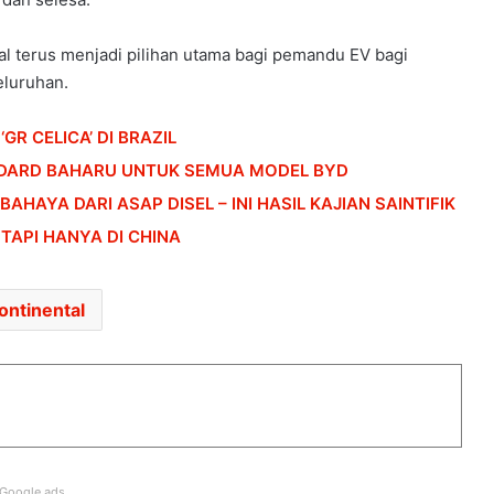
al terus menjadi pilihan utama bagi pemandu EV bagi
luruhan.
PENERBANGAN DARI KUALA LUMPUR KE
KOCHI BERTUKAR CEMAS,
R CELICA’ DI BRAZIL
PENUMPANG CUBA BUKA PINTU
PESAWAT
ANDARD BAHARU UNTUK SEMUA MODEL BYD
HONDA UBAH STRATEGI, PILIH TATA
AHAYA DARI ASAP DISEL – INI HASIL KAJIAN SAINTIFIK
UNTUK PLATFORM GENERASI BAHARU
 TAPI HANYA DI CHINA
SANGGUP BELI MOTOSIKAL, ALAT
ontinental
GANTI SELUDUP DEMI SERTAI RXZ
MEMBERS
DONGFENG NISSAN DEDAH NX7
BAHARU, SUV DENGAN TEKNOLOGI
LIDAR
Google ads