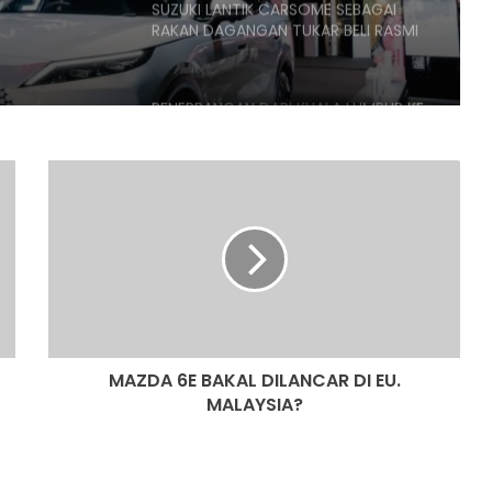
SUZUKI LANTIK CARSOME SEBAGAI
RAKAN DAGANGAN TUKAR BELI RASMI
PENERBANGAN DARI KUALA LUMPUR KE
KOCHI BERTUKAR CEMAS,
PENUMPANG CUBA BUKA PINTU
PESAWAT
MAZDA
6E
HONDA UBAH STRATEGI, PILIH TATA
BAKAL
UNTUK PLATFORM GENERASI BAHARU
DILANCAR
DI
EU.
SANGGUP BELI MOTOSIKAL, ALAT
MALAYSIA?
GANTI SELUDUP DEMI SERTAI RXZ
MEMBERS
MAZDA 6E BAKAL DILANCAR DI EU.
MALAYSIA?
DONGFENG NISSAN DEDAH NX7
BAHARU, SUV DENGAN TEKNOLOGI
LIDAR