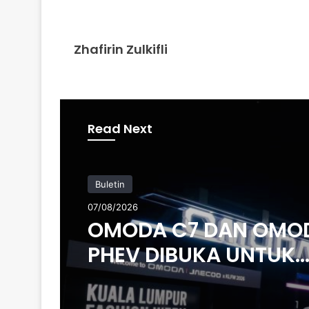
Zhafirin Zulkifli
Read Next
Buletin
07/08/2026
OMODA C7 DAN OMO
PHEV DIBUKA UNTUK
TEMPAHAN – ANGGA
HARGA MULA RM160K