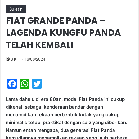
Buletin
FIAT GRANDE PANDA –
LAGENDA KUNGFU PANDA
TELAH KEMBALI
B K
16/06/2024
F
W
T
a
h
w
Lama dahulu di era 80an, model Fiat Panda ini cukup
c
at
itt
dikenali sebagai kenderaan bandar dengan
e
s
er
menampilkan rekaan berbentuk kotak yang cukup
b
A
minimalis tetapi praktikal dengan saiz yang diberikan.
Namun entah mengapa, dua generasi Fiat Panda
o
p
kemudiannya menampilkan rekaan yang jauh berbeza