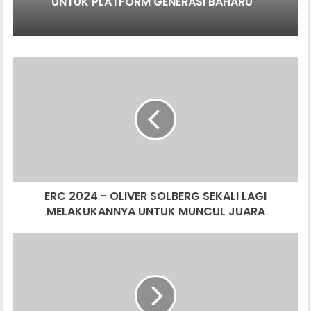
UNTUK PLATFORM GENERASI BAHARU
ERC
2024
-
OLIVER
SOLBERG
SEKALI
LAGI
MELAKUKANNYA
UNTUK
ERC 2024 - OLIVER SOLBERG SEKALI LAGI
MUNCUL
JUARA
MELAKUKANNYA UNTUK MUNCUL JUARA
NISSAN
Z
HERITAGE
EDITION,
RAI