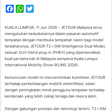
F
W
T
a
h
w
c
at
itt
KUALA LUMPUR, 11 Jun 2026 – JETOUR Malaysia terus
e
s
er
mengukukan kedudukannya dalam pasaran automotif
b
A
tempatan dengan membuka tempahan rasmi bagi model
terbaharunya, JETOUR T2 i-DM (Intelligence Dual Mode),
o
p
sebuah SUV hibrid plug-in (PHEV) yang diperkenalkan
o
p
buat pertama kali di Malaysia sempena Kuala Lumpur
k
International Mobility Show (KLIMS 2026).
Kemunculan model ini mencerminkan komitmen JETOUR
terhadap perkembangan mobiliti elektrifikasi, selari
dengan peningkatan minat pengguna tempatan terhadap
kenderaan yang lebih cekap tenaga dan mesra alam.
Dengan gabungan prestasi dan teknologi terkini, T2 i-DM