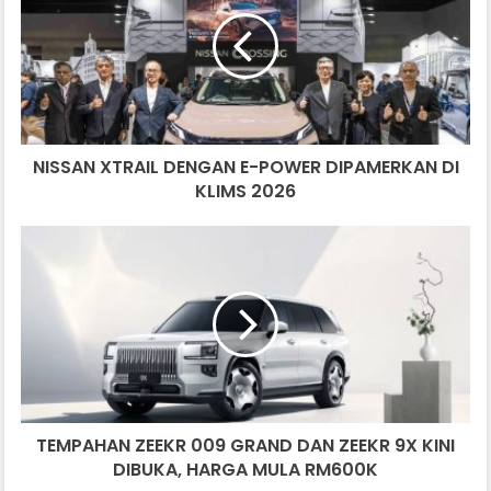
DENGAN
E-
POWER
DIPAMERKAN
DI
KLIMS
2026
NISSAN XTRAIL DENGAN E-POWER DIPAMERKAN DI
KLIMS 2026
TEMPAHAN
ZEEKR
009
GRAND
DAN
ZEEKR
9X
KINI
DIBUKA,
TEMPAHAN ZEEKR 009 GRAND DAN ZEEKR 9X KINI
HARGA
MULA
DIBUKA, HARGA MULA RM600K
RM600K