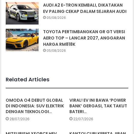
AUDI A2 E-TRON KEMBALI, DIKATAKAN
EV PALING CEKAP DALAM SEJARAH AUDI
05/08/2026
TOYOTA PERTIMBANGKAN GR GT VERSI
AERO TOP – LANCAR 2027, ANGGARAN
HARGA RM818K
05/08/2026
Related Articles
OMODA O4 DEBUT GLOBAL
VIRAL! EV INI BAWA ‘POWER
DI INDONESIA: SUV ELEKTRIK
BANK’ GERGASI, TAK TAKUT
DENGAN TEKNOLOGI…
BATERI…
28/07/2026
22/07/2026
MITSUBISHI XFORCE HEV
KANTOI CURI KERETA JIRAN,