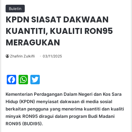
Buletin
KPDN SIASAT DAKWAAN
KUANTITI, KUALITI RON95
MERAGUKAN
Zhafirin Zulkifli
03/11/2025
F
W
T
a
h
w
Kementerian Perdagangan Dalam Negeri dan Kos Sara
c
at
itt
Hidup (KPDN) menyiasat dakwaan di media sosial
e
s
er
berkaitan pengguna yang menerima kuantiti dan kualiti
b
A
minyak RON95 diragui dalam program Budi Madani
RON95 (BUDI95).
o
p