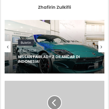
Zhafirin Zulkifli
Buletin
05/08/2026
NISSAN FAIRLADY Z DILANCAR DI
INDONESIA!
KHIDMAT
KERETA
API
ELEKTRIK
SIAP
SEBULAN