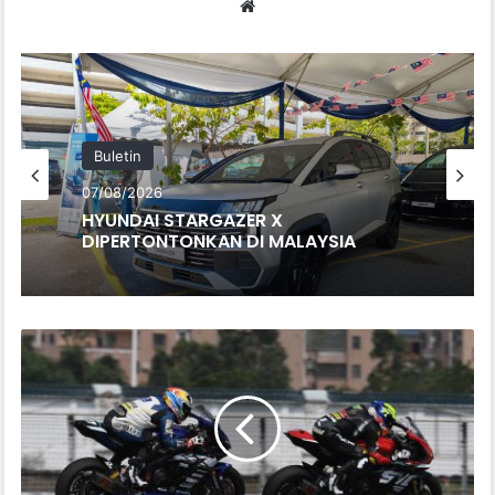
We
bsi
te
Buletin
07/08/2026
HYUNDAI STARGAZER X
DIPERTONTONKAN DI MALAYSIA
K
E
M
E
N
A
N