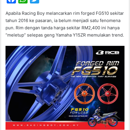
a
h
w
Apabila Racing Boy melancarkan rim forged FG510 sekitar
c
at
itt
tahun 2016 ke pasaran, ia belum menjadi satu fenomena
e
s
er
pun. Rim dengan tanda harga sekitar RM2,400 ini hanya
b
A
“meletup” selepas geng Yamaha Y15ZR memulakan trend.
o
p
o
p
k