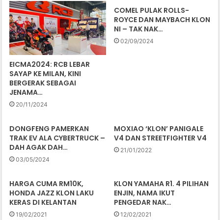
COMEL PULAK ROLLS-
ROYCE DAN MAYBACH KLON
NI – TAK NAK…
02/09/2024
EICMA2024: RCB LEBAR
SAYAP KE MILAN, KINI
BERGERAK SEBAGAI
JENAMA…
20/11/2024
DONGFENG PAMERKAN
MOXIAO ‘KLON’ PANIGALE
TRAK EV ALA CYBERTRUCK –
V4 DAN STREETFIGHTER V4
DAH AGAK DAH…
21/01/2022
03/05/2024
HARGA CUMA RM10K,
KLON YAMAHA R1. 4 PILIHAN
HONDA JAZZ KLON LAKU
ENJIN, NAMA IKUT
KERAS DI KELANTAN
PENGEDAR NAK…
19/02/2021
12/02/2021