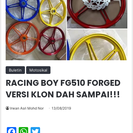
Buletin
Motosikal
RACING BOY FG510 FORGED
VERSI KLON DAH SAMPAI!!!
Irwan Asri Mohd Nor
13/08/2019
F
W
T