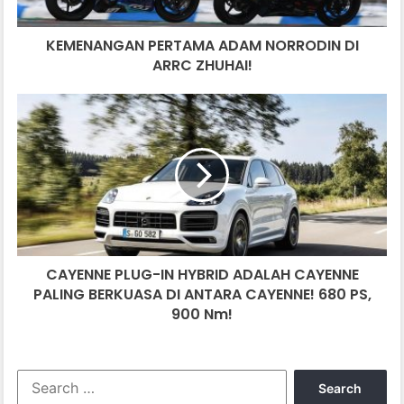
G
A
KEMENANGAN PERTAMA ADAM NORRODIN DI
N
ARRC ZHUHAI!
P
E
R
C
T
A
A
Y
M
E
A
N
A
N
D
E
A
P
M
L
N
CAYENNE PLUG-IN HYBRID ADALAH CAYENNE
U
O
PALING BERKUASA DI ANTARA CAYENNE! 680 PS,
G
R
-
900 Nm!
R
I
O
N
D
H
S
I
Y
e