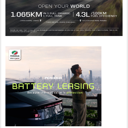
G
B
E
R
K
U
A
S
A
D
I
A
N
T
A
R
A
C
A
Y
E