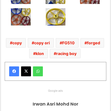
copy
copy ori
FG510
forged
klon
racing boy
WhatsApp
Google ads
Irwan Asri Mohd Nor