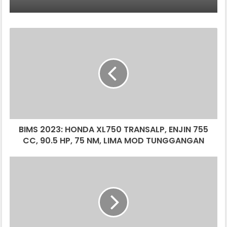
BIMS
2023:
HONDA
XL750
TRANSALP,
ENJIN
755
CC,
90.5
BIMS 2023: HONDA XL750 TRANSALP, ENJIN 755
HP,
75
CC, 90.5 HP, 75 NM, LIMA MOD TUNGGANGAN
NM,
LIMA
PELAKSANAAN
MOD
SISTEM
TUNGGANGAN
PEMBAYARAN
TOL
TERBUKA
TIDAK
BOLEH