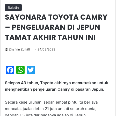
Buletin
SAYONARA TOYOTA CAMRY
– PENGELUARAN DI JEPUN
TAMAT AKHIR TAHUN INI
Zhafirin Zulkifli
24/03/2023
F
W
T
a
h
w
Selepas 43 tahun, Toyota akhirnya memutuskan untuk
c
at
itt
menghentikan pengeluaran Camry di pasaran Jepun.
e
s
er
b
A
Secara keseluruhan, sedan empat pintu itu berjaya
mencatat jualan lebih 21 juta unit di seluruh dunia,
o
p
dengan 1.3 juta daripadanya adalah di Jepun.