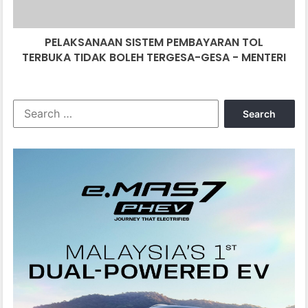
TERGESA-
GESA
PELAKSANAAN SISTEM PEMBAYARAN TOL
-
MENTERI
TERBUKA TIDAK BOLEH TERGESA-GESA - MENTERI
Search
for: