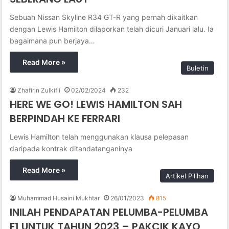
Sebuah Nissan Skyline R34 GT-R yang pernah dikaitkan
dengan Lewis Hamilton dilaporkan telah dicuri Januari lalu. Ia
bagaimana pun berjaya…
Read More »
Buletin
Zhafirin Zulkifli
02/02/2024
232
HERE WE GO! LEWIS HAMILTON SAH
BERPINDAH KE FERRARI
Lewis Hamilton telah menggunakan klausa pelepasan
daripada kontrak ditandatanganinya
Read More »
Artikel Pilihan
Muhammad Husaini Mukhtar
26/01/2023
815
INILAH PENDAPATAN PELUMBA-PELUMBA
F1 UNTUK TAHUN 2023 – PAKCIK KAYO