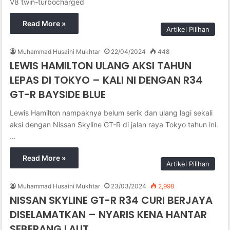
V8 twin-turbocharged
Read More »
Artikel Pilihan
Muhammad Husaini Mukhtar
22/04/2024
448
LEWIS HAMILTON ULANG AKSI TAHUN
LEPAS DI TOKYO – KALI NI DENGAN R34
GT-R BAYSIDE BLUE
Lewis Hamilton nampaknya belum serik dan ulang lagi sekali
aksi dengan Nissan Skyline GT-R di jalan raya Tokyo tahun ini.
…
Read More »
Artikel Pilihan
Muhammad Husaini Mukhtar
23/03/2024
2,998
NISSAN SKYLINE GT-R R34 CURI BERJAYA
DISELAMATKAN – NYARIS KENA HANTAR
SEBERANG LAUT