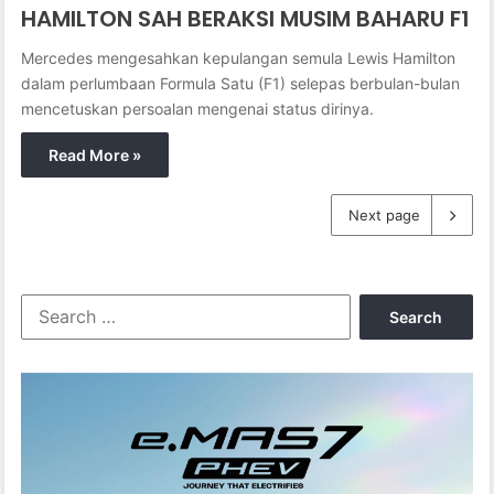
HAMILTON SAH BERAKSI MUSIM BAHARU F1
Mercedes mengesahkan kepulangan semula Lewis Hamilton
dalam perlumbaan Formula Satu (F1) selepas berbulan-bulan
mencetuskan persoalan mengenai status dirinya.
Read More »
Next page
S
e
a
r
c
h
f
o
r