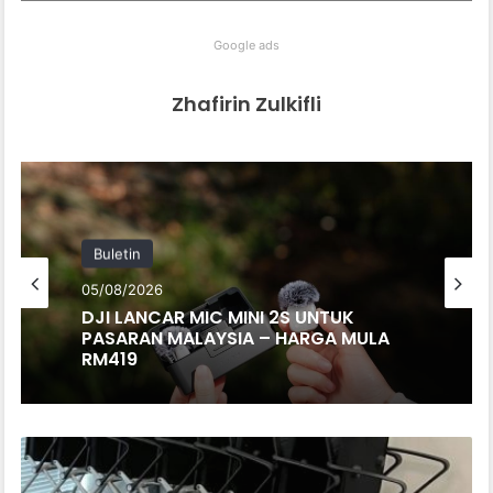
Google ads
Zhafirin Zulkifli
Buletin
05/08/2026
DJI LANCAR MIC MINI 2S UNTUK
PASARAN MALAYSIA – HARGA MULA
RM419
NISSAN
HASILKAN
POWERBANK