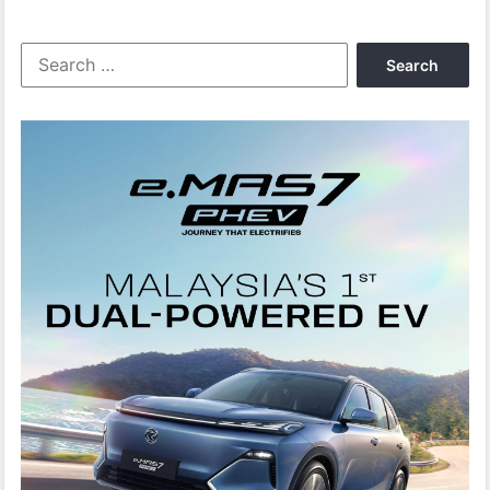
Search
for: