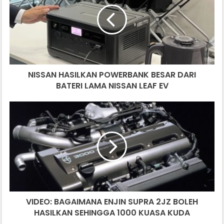
BESAR
DARI
BATERI
LAMA
NISSAN
LEAF
NISSAN HASILKAN POWERBANK BESAR DARI
EV
BATERI LAMA NISSAN LEAF EV
VIDEO:
BAGAIMANA
ENJIN
SUPRA
2JZ
BOLEH
HASILKAN
SEHINGGA
1000
VIDEO: BAGAIMANA ENJIN SUPRA 2JZ BOLEH
KUASA
KUDA
HASILKAN SEHINGGA 1000 KUASA KUDA