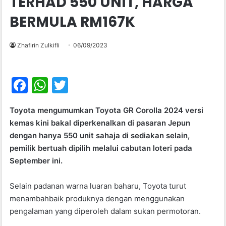
TERHAD 550 UNIT, HARGA
BERMULA RM167K
Zhafirin Zulkifli
06/09/2023
F
W
T
a
h
w
Toyota mengumumkan Toyota GR Corolla 2024 versi
c
at
itt
kemas kini bakal diperkenalkan di pasaran Jepun
e
s
er
dengan hanya 550 unit sahaja di sediakan selain,
b
A
pemilik bertuah dipilih melalui cabutan loteri pada
September ini.
o
p
o
p
Selain padanan warna luaran baharu, Toyota turut
k
menambahbaik produknya dengan menggunakan
pengalaman yang diperoleh dalam sukan permotoran.