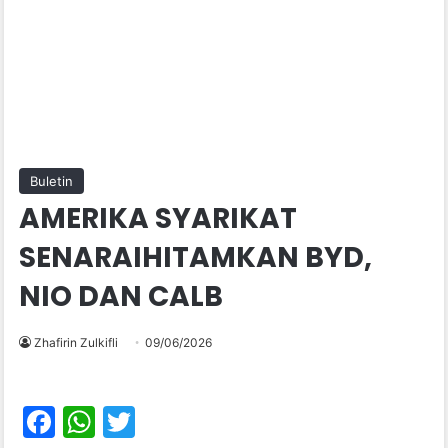
Buletin
AMERIKA SYARIKAT
SENARAIHITAMKAN BYD,
NIO DAN CALB
Zhafirin Zulkifli
09/06/2026
F
W
T