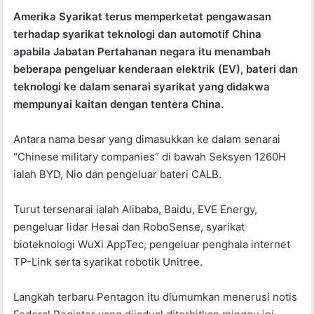
a
h
w
Amerika Syarikat terus memperketat pengawasan
c
at
itt
terhadap syarikat teknologi dan automotif China
e
s
er
apabila Jabatan Pertahanan negara itu menambah
b
A
beberapa pengeluar kenderaan elektrik (EV), bateri dan
teknologi ke dalam senarai syarikat yang didakwa
o
p
mempunyai kaitan dengan tentera China.
o
p
k
Antara nama besar yang dimasukkan ke dalam senarai
“Chinese military companies” di bawah Seksyen 1260H
ialah BYD, Nio dan pengeluar bateri CALB.
Turut tersenarai ialah Alibaba, Baidu, EVE Energy,
pengeluar lidar Hesai dan RoboSense, syarikat
bioteknologi WuXi AppTec, pengeluar penghala internet
TP-Link serta syarikat robotik Unitree.
Langkah terbaru Pentagon itu diumumkan menerusi notis