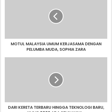
MALAYSIA
UMUM
KERJASAMA
DENGAN
PELUMBA
MUDA,
SOPHIA
ZARA
MOTUL MALAYSIA UMUM KERJASAMA DENGAN
PELUMBA MUDA, SOPHIA ZARA
DARI
KERETA
TERBARU
HINGGA
TEKNOLOGI
BARU,
KLIMS
2026
ADA
DARI KERETA TERBARU HINGGA TEKNOLOGI BARU,
SEMUANYA…