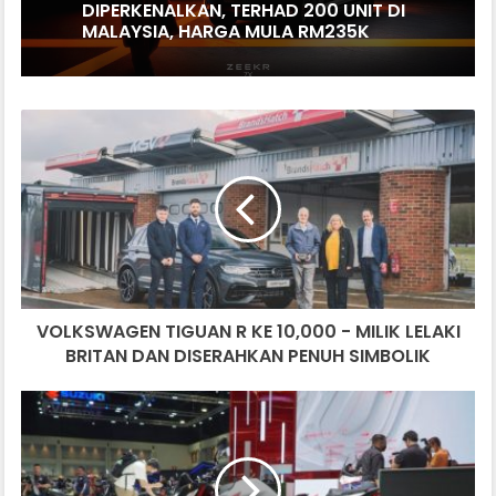
SUZUKI LANTIK CARSOME SEBAGAI
RAKAN DAGANGAN TUKAR BELI RASMI
ZEEKR 7X BLACK NOVA
DIPERKENALKAN, TERHAD 200 UNIT DI
VOLKSWAGEN
MALAYSIA, HARGA MULA RM235K
TIGUAN
R
KE
10,000
-
MILIK
LELAKI
BRITAN
VOLKSWAGEN TIGUAN R KE 10,000 - MILIK LELAKI
DAN
DISERAHKAN
BRITAN DAN DISERAHKAN PENUH SIMBOLIK
PENUH
SIMBOLIK
BIMS
2023:
HONDA
HORNET
CB750,