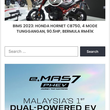
4
MODE
TUNGGANGAN,
90.5HP,
BIMS 2023: HONDA HORNET CB750, 4 MODE
BERMULA
RM41K
TUNGGANGAN, 90.5HP, BERMULA RM41K
Search
for: