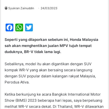
Syukran Zainuddin
24/03/2023
F
W
T
a
h
w
Seperti yang dilaporkan sebelum ini, Honda Malaysia
c
at
itt
sah akan menghentikan jualan MPV tujuh tempat
e
s
er
duduknya, BR-V tidak lama lagi.
b
A
Sebaliknya, model itu akan digantikan dengan SUV
o
p
kompak WR-V yang akan bersaing secara langsung
o
p
dengan SUV popular dalam kalangan rakyat Malaysia,
k
Perodua Ativa.
Ketika berkunjung ke acara Bangkok International Motor
Show (BIMS) 2023 beberapa hari lepas, saya berpeluang
melihat WR-V secara dekat. Di Thailand, WR-V ditawarkan