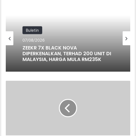
Buletin
Buletin
07/08/2026
SUZUKI LANTIK CARSOME SEBAGAI
07/08/2026
RAKAN DAGANGAN TUKAR BELI RASMI
TOYOTA
ZEEKR 7X BLACK NOVA
GR
DIPERKENALKAN, TERHAD 200 UNIT DI
SUPRA
MALAYSIA, HARGA MULA RM235K
6MT-
WARISAN
JIWA
JDM