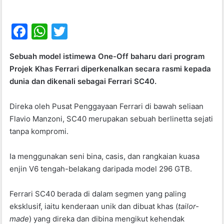
F
W
T
a
h
w
Sebuah model istimewa One-Off baharu dari program
c
at
itt
Projek Khas Ferrari diperkenalkan secara rasmi kepada
e
s
er
dunia dan dikenali sebagai Ferrari SC40.
b
A
Direka oleh Pusat Penggayaan Ferrari di bawah seliaan
o
p
Flavio Manzoni, SC40 merupakan sebuah berlinetta sejati
o
p
tanpa kompromi.
k
Ia menggunakan seni bina, casis, dan rangkaian kuasa
enjin V6 tengah-belakang daripada model 296 GTB.
Ferrari SC40 berada di dalam segmen yang paling
eksklusif, iaitu kenderaan unik dan dibuat khas (
tailor-
made
) yang direka dan dibina mengikut kehendak