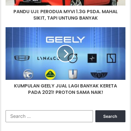
:
PANDU UJI: PERODUA MYVI 1.3G PSDA. MAHAL
P
SIKIT, TAPI UNTUNG BANYAK
E
R
O
K
D
U
U
M
A
P
M
U
Y
L
V
A
I
N
1
G
.
KUMPULAN GEELY JUAL LAGI BANYAK KERETA
E
3
PADA 2021! PROTON SAMA NAIK!
E
G
L
P
Y
S
J
S
D
U
e
A
A
a
.
L