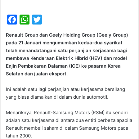
F
W
T
a
h
w
Renault Group dan Geely Holding Group (Geely Group)
c
at
itt
pada 21 Januari mengumumkan kedua-dua syarikat
e
s
er
telah menandatangani satu perjanjian kerjasama bagi
b
A
membawa Kenderaan Elektrik Hibrid (HEV) dan model
Enjin Pembakaran Dalaman (ICE) ke pasaran Korea
o
p
Selatan dan jualan eksport.
o
p
k
Ini adalah satu lagi perjanjian atau kerjasama bersilang
yang biasa diamalkan di dalam dunia automotif.
Menariknya, Renault-Samsung Motors (RSM) itu sendiri
adalah satu kerjasama di antara dua entiti berbeza apabila
Renault membeli saham di dalam Samsung Motors pada
tahun 2000.