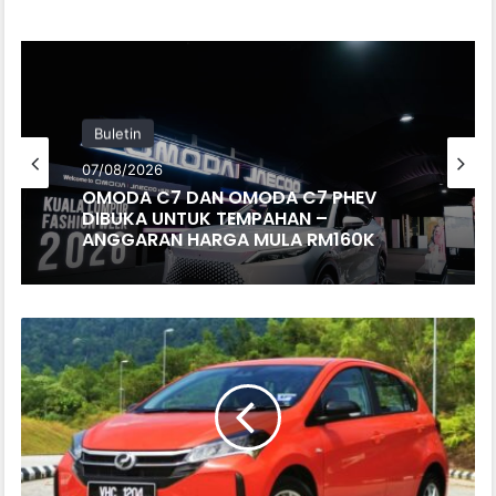
Buletin
Buletin
07/08/2026
07/08/2026
ZEEKR 7X BLACK NOVA
DIPERKENALKAN, TERHAD 200 UNIT DI
MALAYSIA, HARGA MULA RM235K
OMODA C7 DAN OMODA C7 PHEV
DIBUKA UNTUK TEMPAHAN –
P
ANGGARAN HARGA MULA RM160K
A
N
D
U
U
J
I