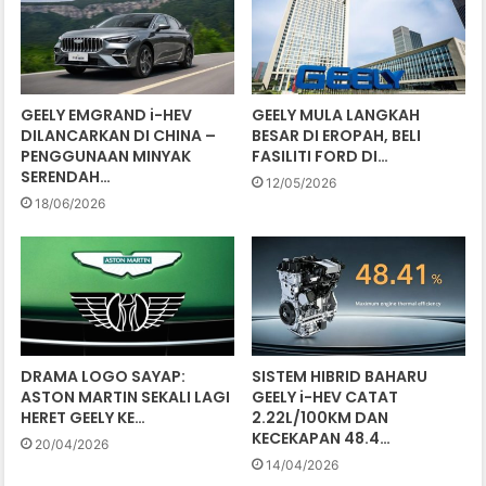
GEELY EMGRAND i-HEV
GEELY MULA LANGKAH
DILANCARKAN DI CHINA –
BESAR DI EROPAH, BELI
PENGGUNAAN MINYAK
FASILITI FORD DI…
SERENDAH…
12/05/2026
18/06/2026
DRAMA LOGO SAYAP:
SISTEM HIBRID BAHARU
ASTON MARTIN SEKALI LAGI
GEELY i-HEV CATAT
HERET GEELY KE…
2.22L/100KM DAN
KECEKAPAN 48.4…
20/04/2026
14/04/2026