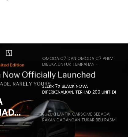
BMW IX3 50 XDRIVE M SPORT PRO
BAHARU TIBA DI MALAYSIA – HARGA
MULA RM399K
HYUNDAI STARGAZER X
DIPERTONTONKAN DI MALAYSIA
OMODA C7 DAN OMODA C7 PHEV
DIBUKA UNTUK TEMPAHAN –
ANGGARAN HARGA MULA RM160K
ZEEKR 7X BLACK NOVA
DIPERKENALKAN, TERHAD 200 UNIT DI
MALAYSIA, HARGA MULA RM235K
A
HAD
SUZUKI LANTIK CARSOME SEBAGAI
RAKAN DAGANGAN TUKAR BELI RASMI
,
K