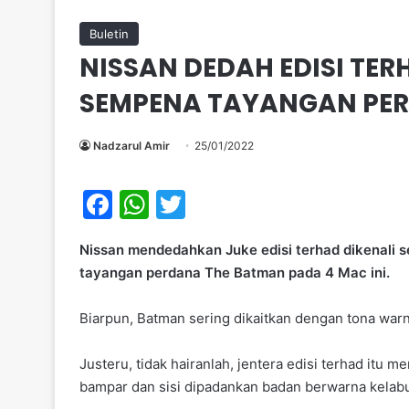
Buletin
NISSAN DEDAH EDISI TERH
SEMPENA TAYANGAN PE
Nadzarul Amir
25/01/2022
F
W
T
a
h
w
Nissan mendedahkan Juke edisi terhad dikenali s
c
at
itt
tayangan perdana The Batman pada 4 Mac ini.
e
s
er
b
A
Biarpun, Batman sering dikaitkan dengan tona wa
o
p
Justeru, tidak hairanlah, jentera edisi terhad itu
o
p
bampar dan sisi dipadankan badan berwarna kelabu
k