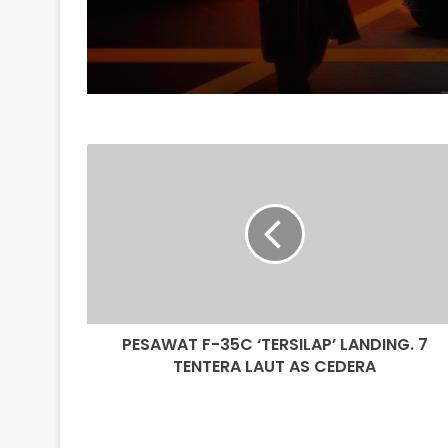
PESAWAT
F-
35C
‘TERSILAP’
LANDING.
7
TENTERA
LAUT
AS
PESAWAT F-35C ‘TERSILAP’ LANDING. 7
CEDERA
TENTERA LAUT AS CEDERA