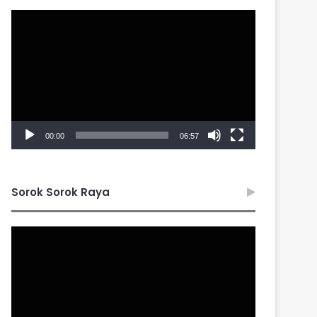
Video
Player
00:00
06:57
Sorok Sorok Raya
Video
Player