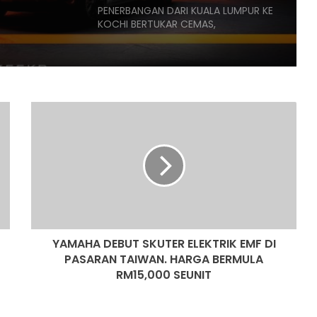
PENERBANGAN DARI KUALA LUMPUR KE
KOCHI BERTUKAR CEMAS,
PENUMPANG CUBA BUKA PINTU
PESAWAT
HONDA UBAH STRATEGI, PILIH TATA
UNTUK PLATFORM GENERASI BAHARU
YAMAHA
DEBUT
SANGGUP BELI MOTOSIKAL, ALAT
SKUTER
GANTI SELUDUP DEMI SERTAI RXZ
ELEKTRIK
MEMBERS
EMF
DI
PASARAN
DONGFENG NISSAN DEDAH NX7
TAIWAN.
BAHARU, SUV DENGAN TEKNOLOGI
HARGA
LIDAR
YAMAHA DEBUT SKUTER ELEKTRIK EMF DI
BERMULA
RM15,000
PASARAN TAIWAN. HARGA BERMULA
PASARAN EV CHINA MULA PERLAHAN,
SEUNIT
RM15,000 SEUNIT
JUALAN SUSUT 14 PERATUS