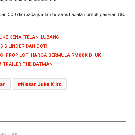
 dan 500 daripada jumlah tersebut adalah untuk pasaran UK.
HONDA UBAH STRATEGI, PILIH TATA
UNTUK PLATFORM GENERASI BAHARU
UKE KENA ‘TELAN’ LUBANG
3 SILINDER DAN DCT!
RBO, PROPILOT, HARGA BERMULA RM88K DI UK
SANGGUP BELI MOTOSIKAL, ALAT
GANTI SELUDUP DEMI SERTAI RXZ
 TRAILER THE BATMAN
MEMBERS
DONGFENG NISSAN DEDAH NX7
san
Nissan Juke Kiiro
BAHARU, SUV DENGAN TEKNOLOGI
LIDAR
PASARAN EV CHINA MULA PERLAHAN,
JUALAN SUSUT 14 PERATUS
Google ads