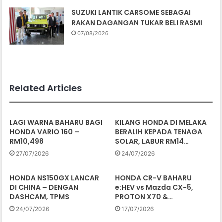
SUZUKI LANTIK CARSOME SEBAGAI
RAKAN DAGANGAN TUKAR BELI RASMI
07/08/2026
Related Articles
LAGI WARNA BAHARU BAGI
KILANG HONDA DI MELAKA
HONDA VARIO 160 –
BERALIH KEPADA TENAGA
RM10,498
SOLAR, LABUR RM14…
27/07/2026
24/07/2026
HONDA NS150GX LANCAR
HONDA CR-V BAHARU
DI CHINA – DENGAN
e:HEV vs Mazda CX-5,
DASHCAM, TPMS
PROTON X70 &…
24/07/2026
17/07/2026