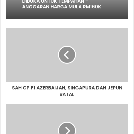
DIBUKA UNTUK TEMPAHAN –
ANGGARAN HARGA MULA RM160K
SAH
GP
F1
AZERBAIJAN,
SINGAPURA
DAN
JEPUN
BATAL
SAH GP F1 AZERBAIJAN, SINGAPURA DAN JEPUN
BATAL
KENAPA
FERRARI
TIDAK
BUAT
SUV/CROSSOVER?