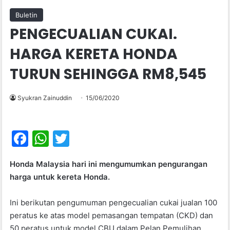
Buletin
PENGECUALIAN CUKAI.
HARGA KERETA HONDA
TURUN SEHINGGA RM8,545
Syukran Zainuddin
15/06/2020
F
W
T
a
h
w
Honda Malaysia hari ini mengumumkan pengurangan
c
at
itt
harga untuk kereta Honda.
e
s
er
b
A
Ini berikutan pengumuman pengecualian cukai jualan 100
peratus ke atas model pemasangan tempatan (CKD) dan
o
p
50 peratus untuk model CBU dalam Pelan Pemulihan